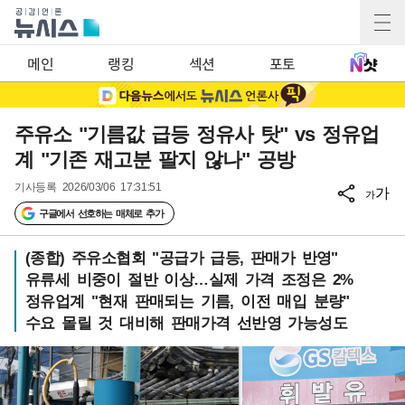
메인
랭킹
섹션
포토
주유소 "기름값 급등 정유사 탓" vs 정유업
계 "기존 재고분 팔지 않나" 공방
기사등록
2026/03/06 17:31:51
가
가
구글에서 선호하는 매체로 추가
(종합) 주유소협회 "공급가 급등, 판매가 반영"
유류세 비중이 절반 이상…실제 가격 조정은 2%
정유업계 "현재 판매되는 기름, 이전 매입 분량"
수요 몰릴 것 대비해 판매가격 선반영 가능성도