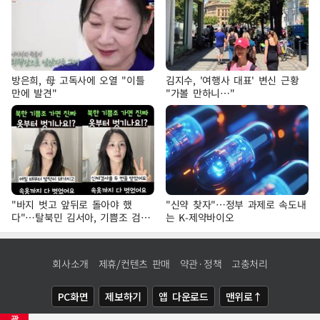
방은희, 母 고독사에 오열 "이틀
김지수, '여행사 대표' 변신 근황
만에 발견"
"가볼 만하니…"
"바지 벗고 앞뒤로 돌아야 했
"신약 찾자"…정부 과제로 속도내
다"…탈북민 김서아, 기쁨조 검사
는 K-제약바이오
수치심 회상
회사소개
제휴/컨텐츠 판매
약관·정책
고충처리
PC화면
제보하기
앱 다운로드
맨위로↑
광