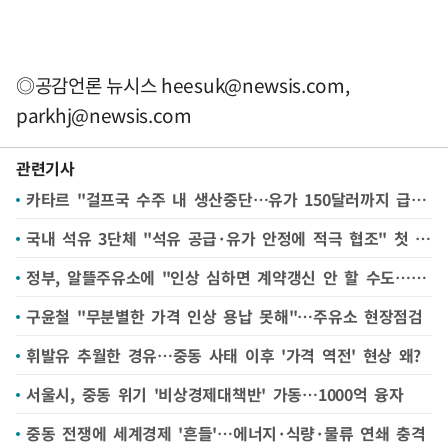
◎공감언론 뉴시스
heesuk@newsis.com
,
parkhj@newsis.com
관련기사
카타르 "걸프국 수주 내 생산중단…유가 150달러까지 급등할 것"
국내 석유 3단체 "석유 공급·유가 안정에 적극 협조" 첫 공식입장
정부, 알뜰주유소에 "인상 심하면 계약갱신 안 할 수도…취지 부합해야"
구윤철 "무분별한 가격 인상 용납 못해"…주유소 현장점검
휘발유 추월한 경유…중동 사태 이후 '가격 역전' 현상 왜?
서울시, 중동 위기 '비상경제대책반' 가동…1000억 융자
중동 전쟁에 세계경제 '흔들'…에너지·식량·물류 연쇄 충격