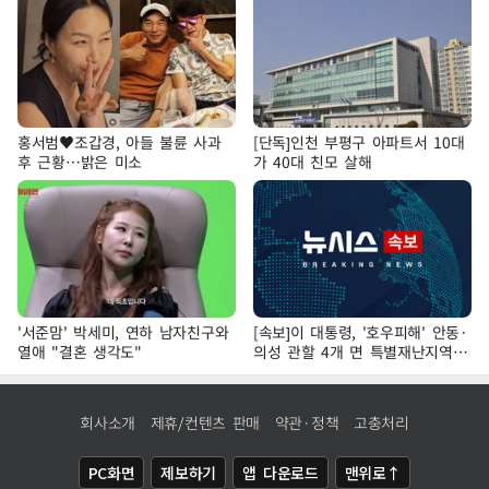
홍서범♥조갑경, 아들 불륜 사과
[단독]인천 부평구 아파트서 10대
후 근황…밝은 미소
가 40대 친모 살해
'서준맘' 박세미, 연하 남자친구와
[속보]이 대통령, '호우피해' 안동·
열애 "결혼 생각도"
의성 관할 4개 면 특별재난지역
선포
회사소개
제휴/컨텐츠 판매
약관·정책
고충처리
PC화면
제보하기
앱 다운로드
맨위로↑