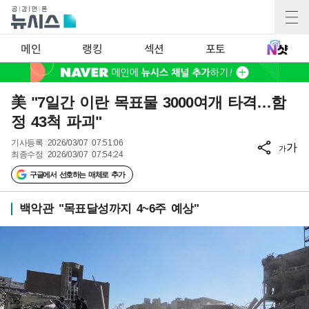
메인
랭킹
섹션
포토
美 "7일간 이란 목표물 3000여개 타격…함
정 43척 파괴"
기사등록
2026/03/07 07:51:06
가
가
최종수정
2026/03/07 07:54:24
구글에서 선호하는 매체로 추가
백악관 "목표달성까지 4~6주 예상"