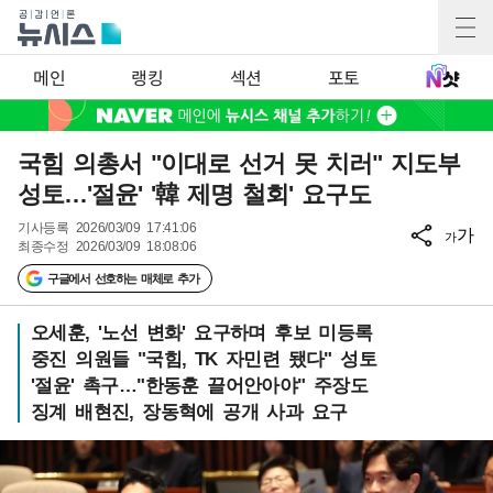
메인
랭킹
섹션
포토
국힘 의총서 "이대로 선거 못 치러" 지도부
성토…'절윤' '韓 제명 철회' 요구도
기사등록
2026/03/09 17:41:06
가
가
최종수정
2026/03/09 18:08:06
구글에서 선호하는 매체로 추가
오세훈, '노선 변화' 요구하며 후보 미등록
중진 의원들 "국힘, TK 자민련 됐다" 성토
'절윤' 촉구…"한동훈 끌어안아야" 주장도
징계 배현진, 장동혁에 공개 사과 요구