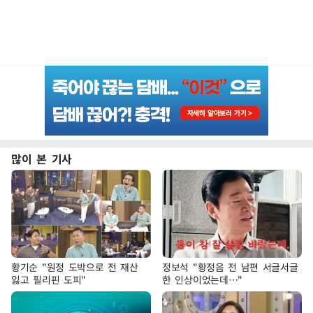
많이 본 기사
황기순 "원정 도박으로 전 재산
정보석 "황정음 전 남편 서글서글
잃고 필리핀 도피"
한 인상이었는데…"