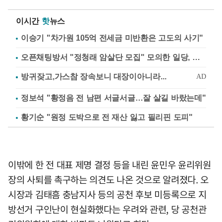
이시간
핫
뉴스
이승기 "차가원 105억 전세금 미반환은 고도의 사기"
오픈채팅방서 "정청래 암살단 모집" 모의한 일당, 불구속 송치
정보석 "황정음 전 남편 서글서글…잘 살길 바랐는데"
황기순 "원정 도박으로 전 재산 잃고 필리핀 도피"
이밖에 한 전 대표 제명 결정 등을 내린 윤민우 윤리위원
장의 사퇴를 촉구하는 의견도 나온 것으로 알려졌다. 오
시장과 김태흠 충남지사 등의 공천 후보 미등록으로 지
방선거 구인난이 현실화했다는 우려와 관련, 당 공천관