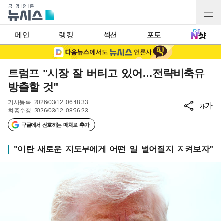
메인
랭킹
섹션
포토
트럼프 "시장 잘 버티고 있어…전략비축유
방출할 것"
기사등록
2026/03/12 06:48:33
가
가
최종수정
2026/03/12 08:56:23
구글에서 선호하는 매체로 추가
"이란 새로운 지도부에게 어떤 일 벌어질지 지켜보자"