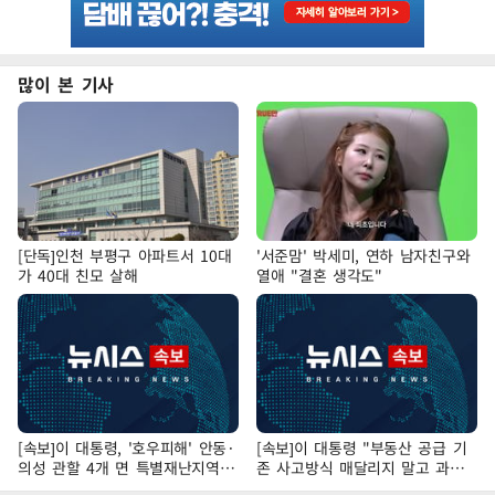
많이 본 기사
[단독]인천 부평구 아파트서 10대
'서준맘' 박세미, 연하 남자친구와
가 40대 친모 살해
열애 "결혼 생각도"
[속보]이 대통령, '호우피해' 안동·
[속보]이 대통령 "부동산 공급 기
의성 관할 4개 면 특별재난지역
존 사고방식 매달리지 말고 과감
선포
히 실천"