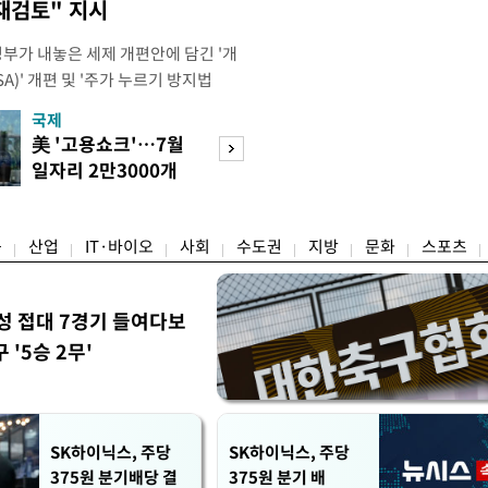
재검토" 지시
정부가 내놓은 세제 개편안에 담긴 '개
)' 개편 및 '주가 누르기 방지법
것을 지시했다. 이 대통령은 이날 참모
국제
경제
서 ISA 개편 방안 및 주가 누르기 방
美 '고용쇼크'…7월
수도권 고용 급랭
들의 반발 등에 대한 내용을 보고 받
일자리 2만3000개
전국 취업자 10명
대통령은 ISA 개편안과
감소
1명뿐
융
산업
IT·바이오
사회
수도권
지방
문화
스포츠
성 접대 7경기 들여다보
'5승 2무'
SK하이닉스, 주당
SK하이닉스, 주당
375원 분기배당 결
375원 분기 배