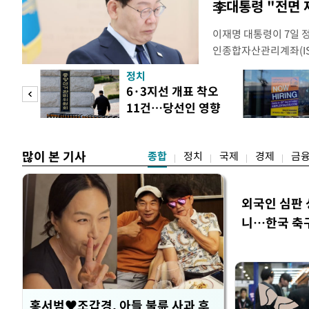
李대통령 "전면 
이재명 대통령이 7일 
인종합자산관리계좌(ISA
안'을 전면 재검토 할 
정치
들과의 상황 점검 회의에
 두
6·3지선 개표 착오
지법안을 둘러싼 투자자
11건…당선인 영향
았다. 이 자리에서 이 
 정도
없어
많이 본 기사
종합
정치
국제
경제
금
외국인 심판 
니…한국 축구 
홍서범♥조갑경, 아들 불륜 사과 후