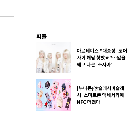
피플
아르테미스 "대중성·코어
사이 해답 찾았죠"…알을
깨고 나온 '초자아'
[부니콘]⑥슬래시비슬래
시, 스마트폰 액세서리에
NFC 더했다