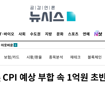
수…이병태
지(종합)
0.3만개
 4.1%로
IT·바이오
사회
수도권
지방
문화
스포츠
연예
고 과감히
쪽 아웃바운
향
보험/카드
시황/환율
종목분석
재테크
블록체인
지역 선포
 못 갈 수
CPI 예상 부합 속 1억원 초
선제 대응"
쳐