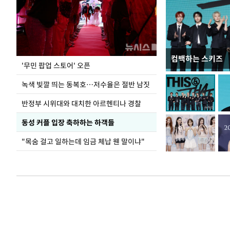
컴백하는 스키즈
지석천 뒤덮은 
'무민 팝업 스토어' 오픈
녹색 빛깔 띄는 동복호…저수율은 절반 남짓
반정부 시위대와 대치한 아르헨티나 경찰
동성 커플 입장 축하하는 하객들
"목숨 걸고 일하는데 임금 체납 웬 말이냐"