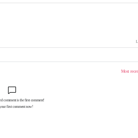
기소
수…이병태
지(종합)
0.3만개
 4.1%로
고 과감히
쪽 아웃바운
향
지역 선포
 못 갈 수
선제 대응"