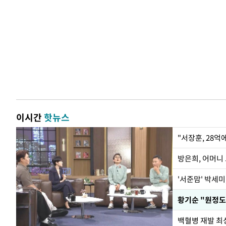
이시간
핫뉴스
"서장훈, 28억
방은희, 어머니 
'서준맘' 박세미
황기순 "원정도
백혈병 재발 최