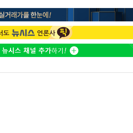
홍서범♥조갑경, 아들 불륜
1
과 후 근황…밝은 미소
외국인 심판 성 접대 7
2
국 축구 '5승 2무'
쳐
SK하이닉스, 주당 375원
3
분기 중 추가 주주환원 발
[속보]SK하이닉스, 주당 3
4
기소
당…"3분기 중 주주환원 
與 황희 "버스 하우스 제
5
점도 있을 것"
수…이병태
최성원, 백혈병 두 번 투병
6
닌가 싶었다"
황정민 20년 팬 "내게도
7
틀리다 확신"