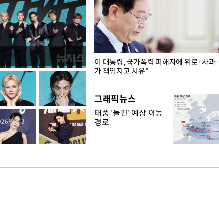
개구리밥
이 대통령, 국가폭력 피해자에 위로·사과
가 책임지고 치유"
그래픽뉴스
태풍 '돌핀' 예상 이동
경로