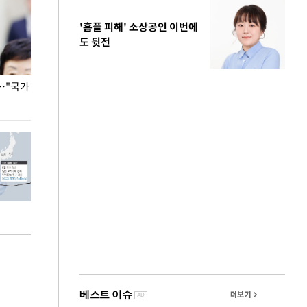
'홈플 피해' 소상공인 이번에
도 뒷전
…"국가
홈플러스, 67개 점포 가오픈… 13일 정식 개장
오세훈 서울시장,
환경 점검