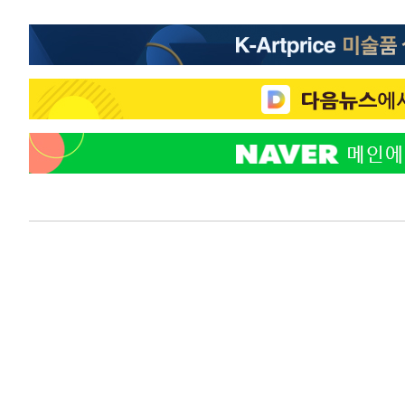
1시간 전 >
여자배구 이재영·이다영 자매, 아제르바이잔 투란VC 입단
2시간 전 >
외국인 심판 성 접대 7경기 들여다보니…한국 축구 '5승 2무'
2시간 전 >
[속보]코스닥, 2.86포인트(0.36%) 내린 798.81마감
2시간 전 >
[속보]코스피, 6200선 약보합…0.60% 내린 6258.77에 마
2시간 전 >
[속보]원·달러 환율, 7.7원 내린 1416.1원 마감
2시간 전 >
[속보] 노원서 40.1도 관측…서울, 2018년 이후 첫 40도
3시간 전 >
[속보]종합특검, '계엄 수용공간 확보' 신용해 前교정본부장 
3시간 전 >
외신들도 주목한 韓축구 파문…"국민적 공분에 수사 재개"
3시간 전 >
11시간 압수수색에 성접대 파문까지…'쑥대밭' 된 축구협회
3시간 전 >
[속보]규제합리화위원회 부위원장에 김태유 서울대 공대 교
후임