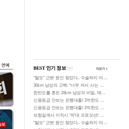
금융
…
두나무, 경찰청 '압수
 중
가상자산' 관리한다
연예