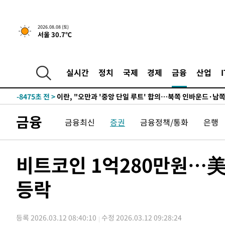
3시간 전 >
[속보]규제합리화위원회 부위원장에 김태유 서울대 공대 교
2026.08.08 (토)
서울 30.7℃
후임
-16940초 전 >
이강인, 폭염 속 AT마드리드 첫 훈련…80명 식사 대접까
-14079초 전 >
미 사업체 일자리, 7월에 2.3만개 순감하고 그 전 2개월 1
하향수정 (2보)
-13527초 전 >
[속보] 미 사업체, 일자리 7월에 2.3만 개 줄어…실업률은
실시간
정치
국제
경제
금융
산업
↓
-9390초 전 >
[속보]이 대통령 "부동산 공급 기존 사고방식 매달리지 말
실천"
-8475초 전 >
이란, "오만과 '중앙 단일 루트' 합의…북쪽 인바운드·남
드는 임시"
-43초 전 >
"낮 기온 소폭 하락"…수도권 폭염중대경보, 폭염경보로 하
금융
금융최신
증권
금융정책/통화
은행
-7초 전 >
[속보]이 대통령, '호우피해' 안동·의성 관할 4개 면 특별재난
30초 전 >
[단독]중수청 지원 검사들, 정원 초과 시 낮은 계급 임용…희망지
도
34분 전 >
낮 최고 37도 찜통더위…곳곳 소나기·강원 많은 비[내일날씨]
비트코인 1억280만원…美 
1시간 전 >
SK하이닉스, 용인·청주 팹에 54조 투자…"AI 메모리 수요 
등락
1시간 전 >
여자배구 이재영·이다영 자매, 아제르바이잔 투란VC 입단
2시간 전 >
외국인 심판 성 접대 7경기 들여다보니…한국 축구 '5승 2무'
2시간 전 >
[속보]코스닥, 2.86포인트(0.36%) 내린 798.81마감
등록 2026.03.12 08:40:10
수정 2026.03.12 09:28:24
2시간 전 >
[속보]코스피, 6200선 약보합…0.60% 내린 6258.77에 마