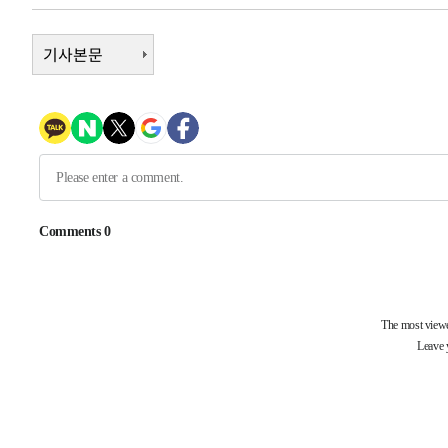
2시간 전 >
[속보]원·달러 환율, 7.7원 내린 1416.1원 마감
2시간 전 >
기사본문
[속보] 노원서 40.1도 관측…서울, 2018년 이후 첫 40도
3시간 전 >
[속보]종합특검, '계엄 수용공간 확보' 신용해 前교정본부장 
3시간 전 >
외신들도 주목한 韓축구 파문…"국민적 공분에 수사 재개"
3시간 전 >
11시간 압수수색에 성접대 파문까지…'쑥대밭' 된 축구협회
3시간 전 >
[속보]규제합리화위원회 부위원장에 김태유 서울대 공대 교
후임
-16940초 전 >
이강인, 폭염 속 AT마드리드 첫 훈련…80명 식사 대접까
-14079초 전 >
미 사업체 일자리, 7월에 2.3만개 순감하고 그 전 2개월 1
하향수정 (2보)
-13527초 전 >
[속보] 미 사업체, 일자리 7월에 2.3만 개 줄어…실업률은
↓
-9390초 전 >
[속보]이 대통령 "부동산 공급 기존 사고방식 매달리지 말
실천"
-8475초 전 >
이란, "오만과 '중앙 단일 루트' 합의…북쪽 인바운드·남
드는 임시"
-43초 전 >
"낮 기온 소폭 하락"…수도권 폭염중대경보, 폭염경보로 하
-7초 전 >
[속보]이 대통령, '호우피해' 안동·의성 관할 4개 면 특별재난
30초 전 >
[단독]중수청 지원 검사들, 정원 초과 시 낮은 계급 임용…희망지
도
34분 전 >
낮 최고 37도 찜통더위…곳곳 소나기·강원 많은 비[내일날씨]
1시간 전 >
SK하이닉스, 용인·청주 팹에 54조 투자…"AI 메모리 수요 