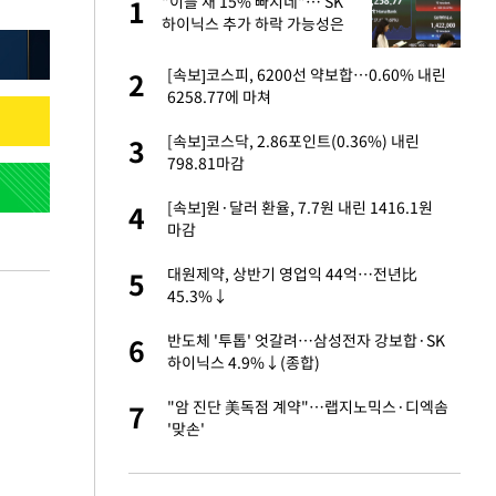
 사
"이틀 새 15% 빠지네"… SK
1
1
하이닉스 추가 하락 가능성은
경기 들여다보니…한
[속보]코스피, 6200선 약보합…0.60% 내린
2
2
6258.77에 마쳐
 분기배당 결정…3
[속보]코스닥, 2.86포인트(0.36%) 내린
3
3
표
798.81마감
75원 분기 배
[속보]원·달러 환율, 7.7원 내린 1416.1원
4
4
방안 확정"
마감
안…이동 용이한 장
대원제약, 상반기 영업익 44억…전년比
5
5
45.3%↓
…"배우가 내 길 아
반도체 '투톱' 엇갈려…삼성전자 강보합·SK
6
6
하이닉스 4.9%↓(종합)
 밥 사줘…상대 주장
"암 진단 美독점 계약"…랩지노믹스·디엑솜
7
7
'맞손'