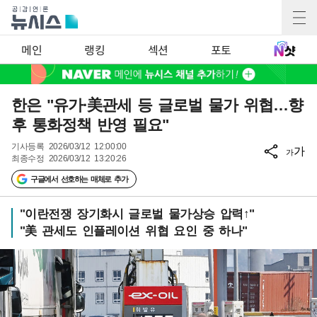
메인
랭킹
섹션
포토
한은 "유가·美관세 등 글로벌 물가 위협…향
후 통화정책 반영 필요"
기사등록
2026/03/12 12:00:00
가
가
최종수정
2026/03/12 13:20:26
구글에서 선호하는 매체로 추가
"이란전쟁 장기화시 글로벌 물가상승 압력↑"
"美 관세도 인플레이션 위협 요인 중 하나"