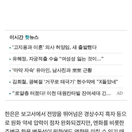
이시간
핫
뉴스
'고지용과 이혼' 의사 허양임, 새 출발했다
유혜정, 자궁적출 수술 "여성성 잃는 것이…"
'마약 자숙' 유아인, 남사친과 뽀뽀 근황
김희철, 광복절 '거꾸로 태극기' 현수막에 "X돌았네"
한은은 보고서에서 전망을 뛰어넘은 경상수지 흑자 등으
로 원화 약세 압력이 점차 완화되겠지만, 엔화를 비롯한
주변국 환율 변동성이 원화에도 영향을 미칠 수 있기 때