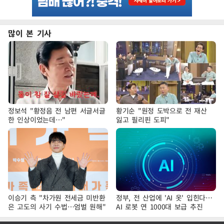
많이 본 기사
정보석 "황정음 전 남편 서글서글
황기순 "원정 도박으로 전 재산
한 인상이었는데…"
잃고 필리핀 도피"
이승기 측 "차가원 전세금 미반환
정부, 전 산업에 'AI 옷' 입힌다…
은 고도의 사기 수법…엄벌 원해"
AI 로봇 연 1000대 보급 추진