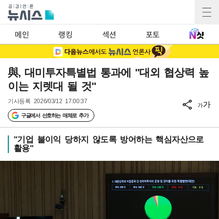
메인
랭킹
섹션
포토
與, 대미투자특별법 통과에 "대외 협상력 높
이는 지렛대 될 것"
기사등록
2026/03/12 17:00:37
가
가
구글에서 선호하는 매체로 추가
"기업 불이익 당하지 않도록 방어하는 핵심자산으로
활용"