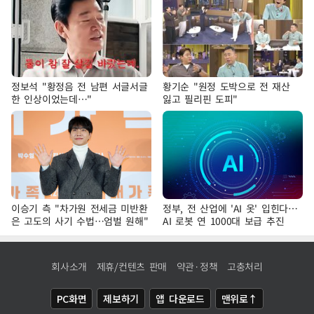
정보석 "황정음 전 남편 서글서글
황기순 "원정 도박으로 전 재산
한 인상이었는데…"
잃고 필리핀 도피"
이승기 측 "차가원 전세금 미반환
정부, 전 산업에 'AI 옷' 입힌다…
은 고도의 사기 수법…엄벌 원해"
AI 로봇 연 1000대 보급 추진
회사소개
제휴/컨텐츠 판매
약관·정책
고충처리
PC화면
제보하기
앱 다운로드
맨위로↑