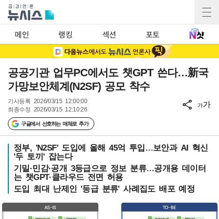
메인
랭킹
섹션
포토
공공기관 업무PC에서도 챗GPT 쓴다…新국
가망보안체계(N2SF) 공모 착수
기사등록
2026/03/15 12:00:00
가
가
최종수정
2026/03/15 12:10:26
구글에서 선호하는 매체로 추가
정부, 'N2SF' 도입에 올해 45억 투입…보안과 AI 혁신
'두 토끼' 잡는다
기밀·민감·공개 3등급으로 정보 분류…공개용 데이터
는 챗GPT·클라우드 전면 허용
도입 최대 난제인 '등급 분류' 사례집도 배포 예정