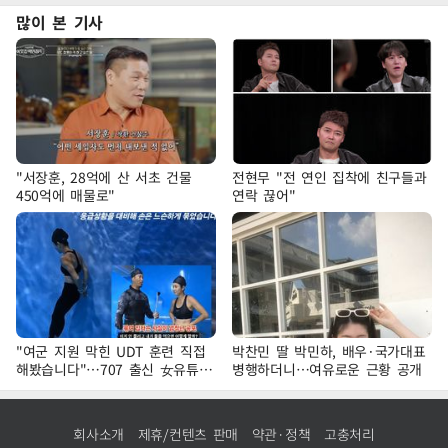
많이 본 기사
"서장훈, 28억에 산 서초 건물
전현무 "전 연인 집착에 친구들과
450억에 매물로"
연락 끊어"
"여군 지원 막힌 UDT 훈련 직접
박찬민 딸 박민하, 배우·국가대표
해봤습니다"…707 출신 女유튜버
병행하더니…여유로운 근황 공개
'완벽 소화'
회사소개
제휴/컨텐츠 판매
약관·정책
고충처리