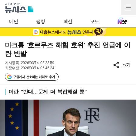
메인
랭킹
섹션
포토
마크롱 '호르무즈 해협 호위' 추진 언급에 이
란 반발
기사등록
2026/03/14 03:23:59
가
가
최종수정
2026/03/14 05:46:24
구글에서 선호하는 매체로 추가
이란 "반대…문제 더 복잡해질 뿐"