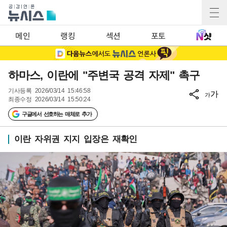
메인
랭킹
섹션
포토
하마스, 이란에 "주변국 공격 자제" 촉구
기사등록
2026/03/14 15:46:58
가
가
최종수정
2026/03/14 15:50:24
구글에서 선호하는 매체로 추가
이란 자위권 지지 입장은 재확인