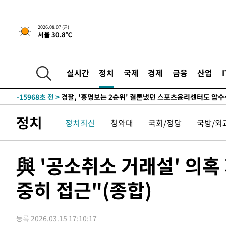
2026.08.07 (금)
서울 30.8℃
5시간 전 >
내일까지 39도 '펄펄'…기상청 "태풍 지나며 폭염 잠시 꺾인
-19054초 전 >
'월드컵 탈락 후폭풍' 축구협회…11시간 걸린 초유의 압
합)
-18490초 전 >
[속보] 뉴욕증시, 혼조 출발…나스닥 0.3%↓, 다우 0.1
실시간
정치
국제
경제
금융
산업
-17283초 전 >
축구협회, 15년 전 심판 성 접대 파문에 "현재는 내부 지
-15968초 전 >
경찰, '홍명보는 2순위' 결론냈던 스포츠윤리센터도 압
-1564초 전 >
[속보]합참 "北 발사체는 단거리탄도미사일…감시·경계태
정치
정치최신
청와대
국회/정당
국방/외
-1312초 전 >
日방위성, 北이 동해로 쏜 발사체는 탄도미사일 가능성
4분 전 >
[속보] SKT, 에이닷 서비스 장애 발생…"원인 파악 중"
14분 전 >
[속보]합참 "북, 동해상으로 미상 발사체 발사"
與 '공소취소 거래설' 의혹
24분 전 >
'낮 최고 39도' 불볕더위…한밤 열대야도 계속[내일날씨]
중히 접근"(종합)
24분 전 >
[속보]7~9일 프로야구 3연전도 폭염 취소…11일 재개
30분 전 >
"韓 외환시장 개입 관측 배경엔 美의 대한국 무역적자 있어"
33분 전 >
'월드컵 탈락 후폭풍' 축구협회…초유의 압수수색에 '충격·당
등록 2026.03.15 17:10:17
36분 전 >
서울 낮 37.9도, 올여름 최고치 경신…영등포 순간 '40도'