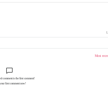
 격파
다"
수수색(종
4%↑
침 준수"
수수색
세 강화"