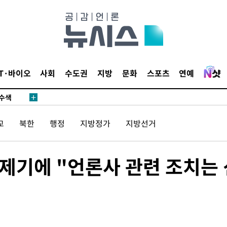
다"
수수색(종
4%↑
IT·바이오
사회
수도권
지방
문화
스포츠
연예
침 준수"
수수색
세 강화"
교
북한
행정
지방정가
지방선거
 제기에 "언론사 관련 조치는 
황'