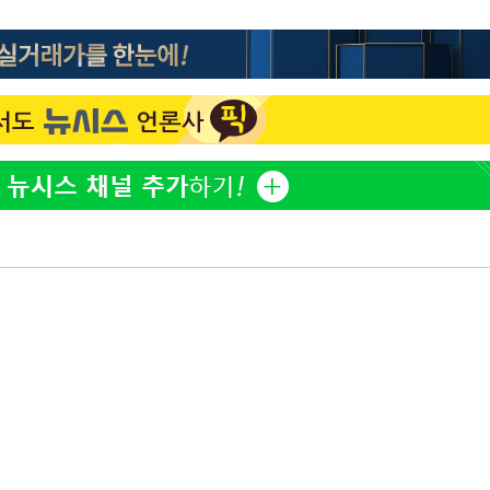
이승기 측 "차가원 전세금 
1
반환은 고도의 사기 수법
벌 원해"
아이유, 장기하 '별일 없
2
황'
일상 공개
허지웅 "우리가 지지했던 
3
들었다"…형소법 개정에 
김혜수 "우린 돈 받고 일
4
는 만큼 해내야"
효린 "절친에게 남친 빼
5
만 안 있어"
 격파
다"
축구협회, 15년 전 심판 
6
재는 내부 지침 준수"
[속보] SKT, 에이닷 서
7
인 파악 중"