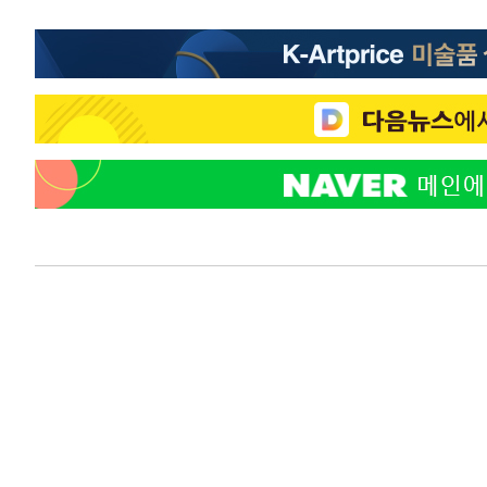
24분 전 >
[속보]7~9일 프로야구 3연전도 폭염 취소…11일 재개
30분 전 >
"韓 외환시장 개입 관측 배경엔 美의 대한국 무역적자 있어"
33분 전 >
'월드컵 탈락 후폭풍' 축구협회…초유의 압수수색에 '충격·당
36분 전 >
서울 낮 37.9도, 올여름 최고치 경신…영등포 순간 '40도'
43분 전 >
[속보]종합특검, 대검 추가 압수수색…내란 중요임무종사 혐의
1시간 전 >
[속보]코스닥, 800p 회복…0.26% 오른 801.67 마감
1시간 전 >
[속보]코스피, 301.88포인트(4.58%) 내린 6296.38 마감
1시간 전 >
[속보]원·달러 환율, 0.7원 내린 1423.8원 마감
2시간 전 >
"여기 떨어졌다"…다누리, 스페이스X 로켓 달 충돌 흔적 포착
3시간 전 >
손흥민, 5경기 연속골 실패…LAFC는 승부차기 끝 과달라하라
5시간 전 >
내일까지 39도 '펄펄'…기상청 "태풍 지나며 폭염 잠시 꺾인