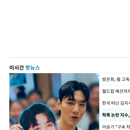
이시간
핫뉴스
방은희, 母 고독
월드컵 예선까지
한국 떠난 김지
학폭 논란 지수
이승기 "구속 차