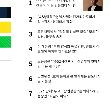
미
허지웅 "우리가 지지했던 인
1
1
…엄
간들이 이 꼴 만들었다"…형
소법 개정에 격한 반응
이 산다' 선곡…쿨한
[속보]합참 "北 발사체는 단거리탄도미사
2
2
일…감시·경계태세 강화"
인간들이 이 꼴 만
오픈채팅방서 "정청래 암살단 모집" 모의한
3
3
격한 반응
일당, 불구속 송치
하는 프리랜서…받
이 대통령 "부의 양극화 해결방안, 반드시 검
4
4
토해야 하지만 까다로운 일"
앗겨…지금이라면 가
노동장관 "'주52시간 예외', 산업부와 엇박자
5
5
안 나는 게 이상"
성 접대 파문에 "현
日방위성, 北이 동해로 쏜 발사체는 탄도미사
6
6
일 가능성
비스 장애 발생…"원
'52시간제' 두고…산업장관 "손 봐야" vs 노
7
7
동장관 "지금도 이익"