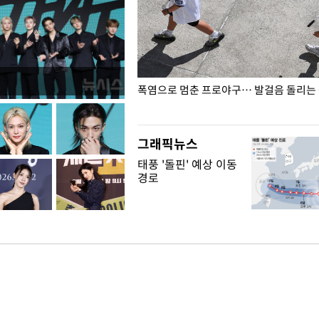
전남광주… 열화상 카메라에 담긴
폭염으로 멈춘 프로야구… 발걸음 돌리는
그래픽뉴스
태풍 '돌핀' 예상 이동
경로