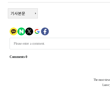
43분 전 >
[속보]종합특검, 대검 추가 압수수색…내란 중요임무종사 혐의
1시간 전 >
기사본문
[속보]코스닥, 800p 회복…0.26% 오른 801.67 마감
1시간 전 >
[속보]코스피, 301.88포인트(4.58%) 내린 6296.38 마감
1시간 전 >
[속보]원·달러 환율, 0.7원 내린 1423.8원 마감
2시간 전 >
"여기 떨어졌다"…다누리, 스페이스X 로켓 달 충돌 흔적 포착
3시간 전 >
손흥민, 5경기 연속골 실패…LAFC는 승부차기 끝 과달라하라
5시간 전 >
내일까지 39도 '펄펄'…기상청 "태풍 지나며 폭염 잠시 꺾인
-19054초 전 >
'월드컵 탈락 후폭풍' 축구협회…11시간 걸린 초유의 압
합)
-18490초 전 >
[속보] 뉴욕증시, 혼조 출발…나스닥 0.3%↓, 다우 0.1
-17283초 전 >
축구협회, 15년 전 심판 성 접대 파문에 "현재는 내부 지
-15968초 전 >
경찰, '홍명보는 2순위' 결론냈던 스포츠윤리센터도 압
-1564초 전 >
[속보]합참 "北 발사체는 단거리탄도미사일…감시·경계태
-1312초 전 >
日방위성, 北이 동해로 쏜 발사체는 탄도미사일 가능성
4분 전 >
[속보] SKT, 에이닷 서비스 장애 발생…"원인 파악 중"
14분 전 >
[속보]합참 "북, 동해상으로 미상 발사체 발사"
24분 전 >
'낮 최고 39도' 불볕더위…한밤 열대야도 계속[내일날씨]