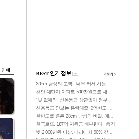
금융
개
외국인 폭풍매도에
 우
코스피 6200선 주저
앉아
연예