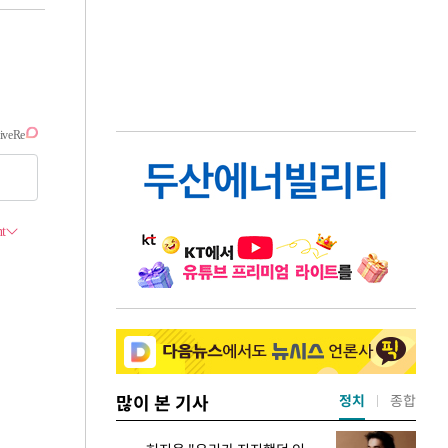
많이 본 기사
정치
종합