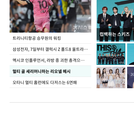
컴백하는 스키즈
입추 하루 앞둔 
트리니티항공 승무원의 워킹
폭염
삼성전자, 7일부터 갤럭시 Z 폴드8 울트라·폴드8·플립8 출시
멕시코 인플루언서, 라방 중 괴한 총격으로 사망
멀티 골 세리머니하는 리오넬 메시
오타니 멀티 홈런에도 다저스는 6연패