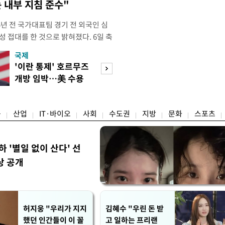
 내부 지침 준수"
년 전 국가대표팀 경기 전 외국인 심
성 접대를 한 것으로 밝혀졌다. 6일 축
 의원실은 축구협회가 2011~2012
국제
경제
게 성 접대한 사실을 확인했다. 당시
'이란 통제' 호르무즈
초고가 겨냥 세제
과 감독관 등 10여 명에게 한 번에
개방 임박…美 수용
편…전월세 '유탄'
00만원이 넘는 돈을 성
할까
려
융
산업
IT·바이오
사회
수도권
지방
문화
스포츠
하 '별일 없이 산다' 선
상 공개
허지웅 "우리가 지지
김혜수 "우린 돈 받
했던 인간들이 이 꼴
고 일하는 프리랜