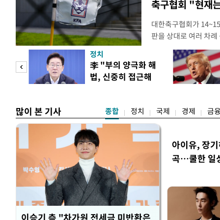
축구협회 "현재는
대한축구협회가 14~15
판을 상대로 여러 차례 
구계에 따르면 국회의 한
정치
년 국제심판 10여 명에
"사적
李 "부의 양극화 해
축구협회는 외국인 심판
법, 신중히 접근해
수십만원에서 많게는 1
 차
야"
많이 본 기사
종합
정치
국제
경제
금
아이유, 장기
곡…쿨한 일
이승기 측 "차가원 전세금 미반환은