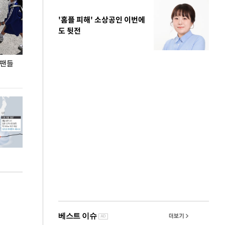
'홈플 피해' 소상공인 이번에
도 뒷전
 팬들
이 대통령, '청년 대책 속도 높여야…폭염 문제도
입추 코앞인데 전
총력 대응'