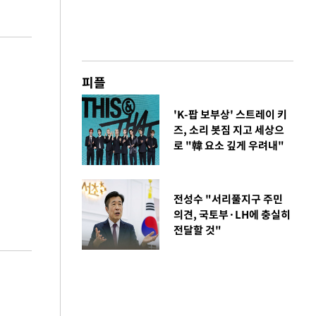
피플
'K-팝 보부상' 스트레이 키
즈, 소리 봇짐 지고 세상으
로 "韓 요소 깊게 우려내"
전성수 "서리풀지구 주민
의견, 국토부·LH에 충실히
전달할 것"