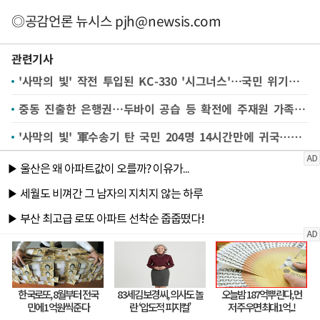
◎공감언론 뉴시스
pjh@newsis.com
관련기사
'사막의 빛' 작전 투입된 KC-330 '시그너스'…국민 위기때마다 구한 '하늘의 주유소'
중동 진출한 은행권…두바이 공습 등 확전에 주재원 가족 '귀국길'
'사막의 빛' 軍수송기 탄 국민 204명 14시간만에 귀국…한국 땅 밟자 '안도'(종합3보)