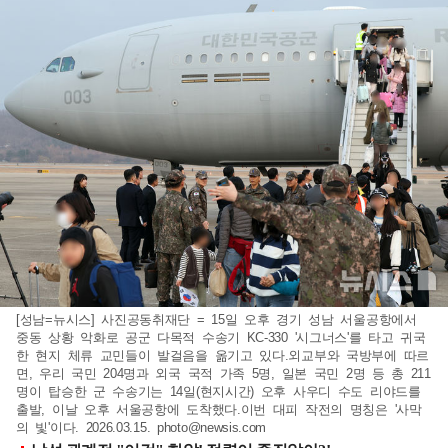
[성남=뉴시스] 사진공동취재단 = 15일 오후 경기 성남 서울공항에서
중동 상황 악화로 공군 다목적 수송기 KC-330 '시그너스'를 타고 귀국
한 현지 체류 교민들이 발걸음을 옮기고 있다.외교부와 국방부에 따르
면, 우리 국민 204명과 외국 국적 가족 5명, 일본 국민 2명 등 총 211
명이 탑승한 군 수송기는 14일(현지시간) 오후 사우디 수도 리야드를
출발, 이날 오후 서울공항에 도착했다.이번 대피 작전의 명칭은 '사막
의 빛'이다. 2026.03.15.
photo@newsis.com