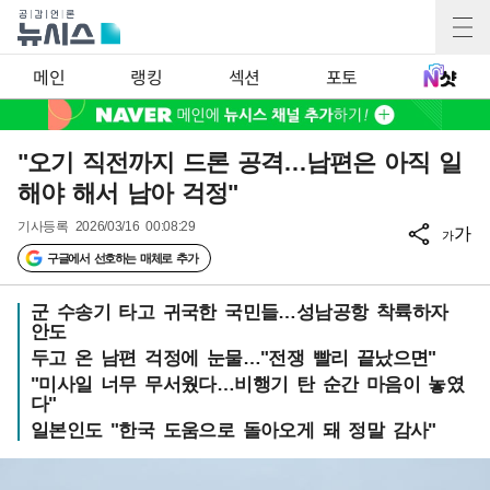
메인
랭킹
섹션
포토
"오기 직전까지 드론 공격…남편은 아직 일
해야 해서 남아 걱정"
기사등록
2026/03/16 00:08:29
가
가
구글에서 선호하는 매체로 추가
군 수송기 타고 귀국한 국민들…성남공항 착륙하자
안도
두고 온 남편 걱정에 눈물…"전쟁 빨리 끝났으면"
"미사일 너무 무서웠다…비행기 탄 순간 마음이 놓였
다"
일본인도 "한국 도움으로 돌아오게 돼 정말 감사"