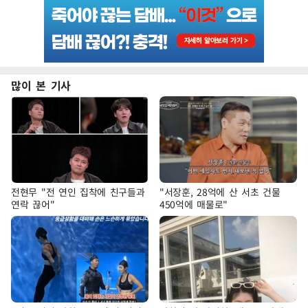
많이 본 기사
전현무 "전 연인 집착에 친구들과
"서장훈, 28억에 산 서초 건물
연락 끊어"
450억에 매물로"