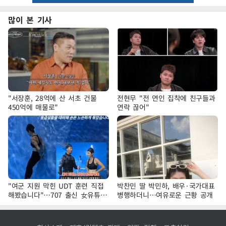
많이 본 기사
"서장훈, 28억에 산 서초 건물
전현무 "전 연인 집착에 친구들과
450억에 매물로"
연락 끊어"
"여군 지원 막힌 UDT 훈련 직접
박찬민 딸 박민하, 배우·국가대표
해봤습니다"…707 출신 女유튜버
병행하더니…여유로운 근황 공개
'완벽 소화'