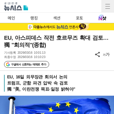
메인
랭킹
섹션
포토
EU, 아스피데스 작전 호르무즈 확대 검토…
獨 "회의적"(종합)
기사등록
2026/03/16 10:01:13
가
가
최종수정
2026/03/16 10:10:23
구글에서 선호하는 매체로 추가
EU, 16일 외무장관 회의서 논의
트럼프, 군함 파견 압박 속 검토
獨 "美, 이란전쟁 목표·일정 밝혀야"