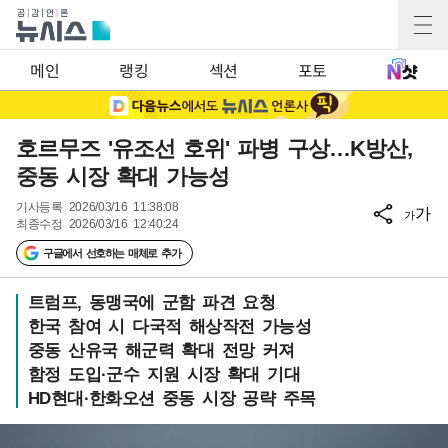
메인
랭킹
섹션
포토
호르무즈 '유조선 호위' 파병 구상…K방산,
중동 시장 확대 가능성
기사등록
2026/03/16 11:38:08
가
가
최종수정
2026/03/16 12:40:24
구글에서 선호하는 매체로 추가
트럼프, 동맹국에 군함 파견 요청
한국 참여 시 다국적 해상작전 가능성
중동 산유국 해군력 확대 전망 커져
함정 도입·군수 지원 시장 확대 기대
HD현대·한화오션 중동 시장 공략 주목