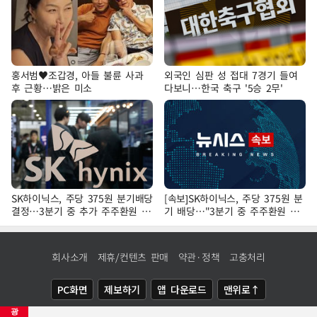
홍서범♥조갑경, 아들 불륜 사과
외국인 심판 성 접대 7경기 들여
후 근황…밝은 미소
다보니…한국 축구 '5승 2무'
SK하이닉스, 주당 375원 분기배당
[속보]SK하이닉스, 주당 375원 분
결정…3분기 중 추가 주주환원 발
기 배당…"3분기 중 주주환원 방
표
안 확정"
회사소개
제휴/컨텐츠 판매
약관·정책
고충처리
PC화면
제보하기
앱 다운로드
맨위로↑
광