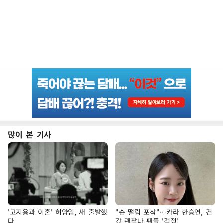
많이 본 기사
'고지용과 이혼' 허양임, 새 출발했
"손 떨림 포착"…카라 한승연, 건
다
강 괜찮나 팬들 '걱정'