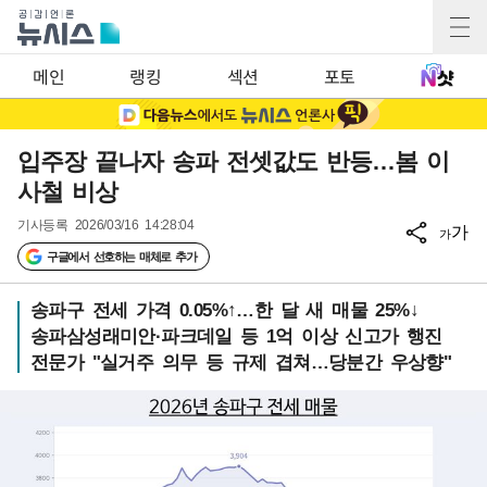
메인
랭킹
섹션
포토
입주장 끝나자 송파 전셋값도 반등…봄 이
사철 비상
기사등록
2026/03/16 14:28:04
가
가
구글에서 선호하는 매체로 추가
송파구 전세 가격 0.05%↑…한 달 새 매물 25%↓
송파삼성래미안·파크데일 등 1억 이상 신고가 행진
전문가 "실거주 의무 등 규제 겹쳐…당분간 우상향"