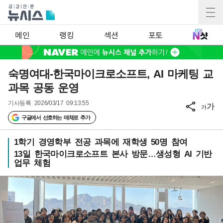
메인
랭킹
섹션
포토
숙명여대-한국마이크로소프트, AI 마케팅 교
과목 공동 운영
기사등록
2026/03/17 09:13:55
가
가
구글에서 선호하는 매체로 추가
1학기 경영학부 전공 과목에 재학생 50명 참여
13일 한국마이크로소프트 본사 방문…생성형 AI 기반
업무 체험