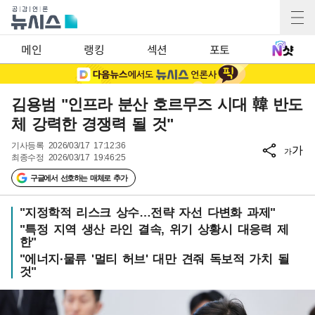
메인
랭킹
섹션
포토
김용범 "인프라 분산 호르무즈 시대 韓 반도
체 강력한 경쟁력 될 것"
기사등록
2026/03/17 17:12:36
가
가
최종수정
2026/03/17 19:46:25
구글에서 선호하는 매체로 추가
"지정학적 리스크 상수…전략 자선 다변화 과제"
"특정 지역 생산 라인 결속, 위기 상황시 대응력 제
한"
"에너지·물류 '멀티 허브' 대만 견줘 독보적 가치 될
것"