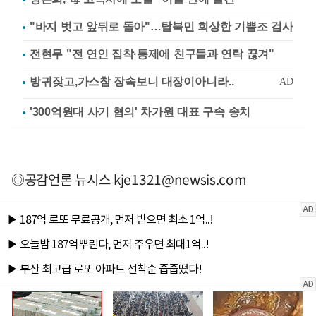
"바지 벗고 앞뒤로 돌아"…탈북민 회상한 기쁨조 검사
전현무 "전 연인 집착·통제에 친구들과 연락 끊겨"
'300억원대 사기 혐의' 차가원 대표 구속 송치
◎공감언론 뉴시스
kje1321@newsis.com