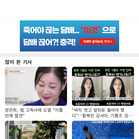
많이 본 기사
방은희, 母 고독사에 오열 "이틀
"바지 벗고 앞뒤로 돌아야 했
만에 발견"
다"…탈북민 김서아, 기쁨조 검사
수치심 회상