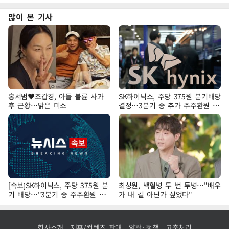
많이 본 기사
홍서범♥조갑경, 아들 불륜 사과
SK하이닉스, 주당 375원 분기배당
후 근황…밝은 미소
결정…3분기 중 추가 주주환원 발
표
[속보]SK하이닉스, 주당 375원 분
최성원, 백혈병 두 번 투병…"배우
기 배당…"3분기 중 주주환원 방
가 내 길 아닌가 싶었다"
안 확정"
회사소개
제휴/컨텐츠 판매
약관·정책
고충처리