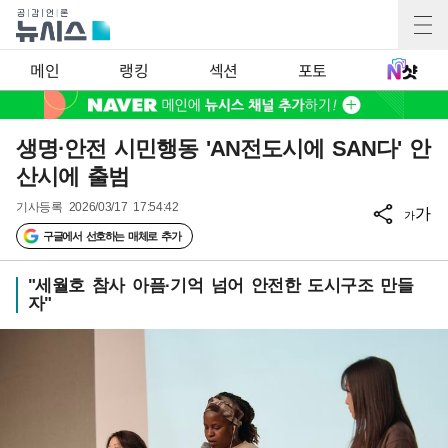
메인
랭킹
섹션
포토
생명·안전 시민행동 'AN전도시에 SAN다' 안
산시에 출범
기사등록
2026/03/17 17:54:42
가
가
구글에서 선호하는 매체로 추가
"세월호 참사 아픔·기억 넘어 안전한 도시구조 만들
자"