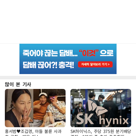
많이 본 기사
홍서범♥조갑경, 아들 불륜 사과
SK하이닉스, 주당 375원 분기배당