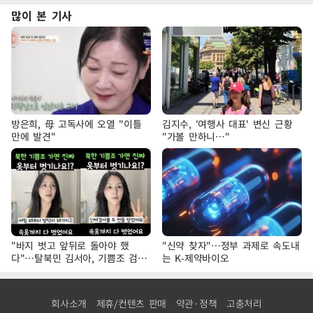
많이 본 기사
방은희, 母 고독사에 오열 "이틀
김지수, '여행사 대표' 변신 근황
만에 발견"
"가볼 만하니…"
"바지 벗고 앞뒤로 돌아야 했
"신약 찾자"…정부 과제로 속도내
다"…탈북민 김서아, 기쁨조 검사
는 K-제약바이오
수치심 회상
회사소개
제휴/컨텐츠 판매
약관·정책
고충처리