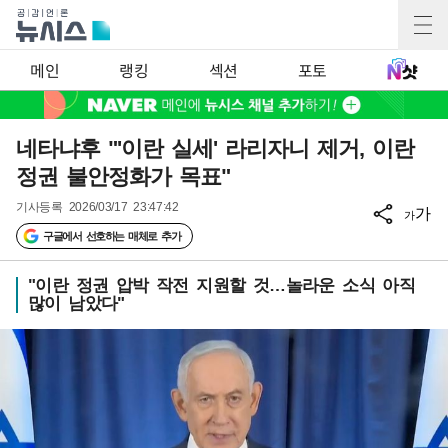
메인
랭킹
섹션
포토
네타냐후 "'이란 실세' 라리자니 제거, 이란
정권 불안정화가 목표"
기사등록
2026/03/17 23:47:42
가
가
구글에서 선호하는 매체로 추가
"이란 정권 압박 작전 지원할 것…놀라운 소식 아직
많이 남았다"