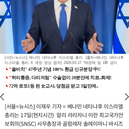
[사진=뉴시스] 베냐민 네타냐후 이스라엘 총리. (출처=베냐민 네타냐후
이스라엘 총리 X 계정 영상 캡처) 2026.03.17 *재판매 및 DB 금지
[서울=뉴시스] 이재우 기자 = 베냐민 네타냐후 이스라엘
총리는 17일(현지시간) 알리 라리자니 이란 최고국가안
보회의(SNSC) 사무총장과 골람레자 솔레이마니 바시즈