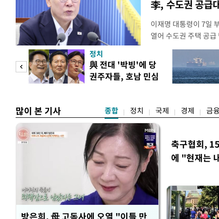
李, 수도권 공급
이재명 대통령이 7일 
열어 수도권 주택 공급
령은 이날 오후 2시 청
정치
를 비공개로 주재한다. 
"사적
與 전대 '박빙'에 당
공개 회의에서 "가용한
권주자들, 호남 민심
라"고 지시한 지 나흘 
 차
공략
많이 본 기사
종합
정치
국제
경제
금
축구협회, 1
에 "현재는 
방은희, 母 고독사에 오열 "이틀 만