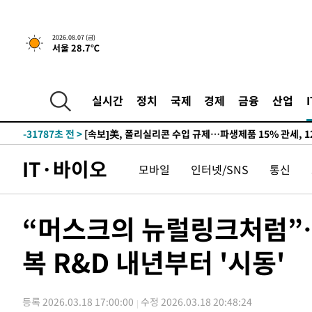
2026.08.07 (금)
서울 28.7℃
실시간
정치
국제
경제
금융
산업
-27638초 전 >
[속보] 뉴욕증시, 일제 하락 마감…나스닥 0.06%↓
-31787초 전 >
[속보]美, 폴리실리콘 수입 규제…파생제품 15% 관세, 1
발효
-29938초 전 >
[속보]트럼프, 美 원정출산 금지 행정명령 서명
IT·바이오
모바일
인터넷/SNS
통신
-27638초 전 >
[속보] 뉴욕증시, 일제 하락 마감…나스닥 0.06%↓
-31787초 전 >
[속보]美, 폴리실리콘 수입 규제…파생제품 15% 관세, 1
발효
-29938초 전 >
[속보]트럼프, 美 원정출산 금지 행정명령 서명
“머스크의 뉴럴링크처럼”…
-27638초 전 >
[속보] 뉴욕증시, 일제 하락 마감…나스닥 0.06%↓
복 R&D 내년부터 '시동'
등록 2026.03.18 17:00:00
수정 2026.03.18 20:48:24