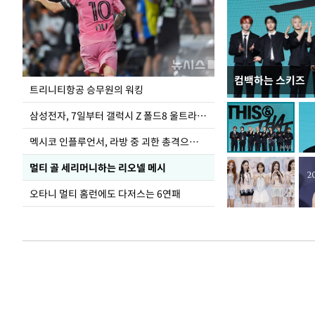
컴백하는 스키즈
입추 하루 앞둔 
트리니티항공 승무원의 워킹
폭염
삼성전자, 7일부터 갤럭시 Z 폴드8 울트라·폴드8·플립8 출시
멕시코 인플루언서, 라방 중 괴한 총격으로 사망
멀티 골 세리머니하는 리오넬 메시
오타니 멀티 홈런에도 다저스는 6연패