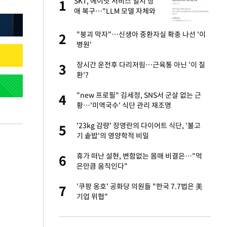
"이
SKT, 에이닷 서비스 일시 장
1
1
애 복구…"LLM 모델 자체와
는 무관"(종합)
성 접대 파문에 "현
"붕괴 막자"…신생아 중환자실 확충 나선 '이
2
2
병원'
신 근황 "가볼 만하
장시간 운전후 다리저림…근육통 아닌 '이 질
3
3
환'?
보고서 나왔다…월드
"new 프로필" 김세정, SNS서 군살 없는 근
4
4
황…'미역국수' 식단 관리 재조명
출발…나스닥
'23kg 감량' 장영란의 다이어트 식단, '불고
5
5
기 솥밥'의 영양학적 비밀
', 산업부와 엇박자
휴가 떠난 설현, 변함없는 몸매 비결은…"먹
6
6
은만큼 움직인다"
서 몰라보게 달라진
'쿠팡 옹호' 공화당 의원들 "한국 7.7법은 美
7
7
기업 위협"