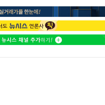
방은희, 母 고독사에 오열 
1
틀 만에 발견"
축구협회, 15년 전 심판 
2
재는 내부 지침 준수"
김지수, '여행사 대표' 변
3
니…"
축구협회 '성접대' 감사
4
컵·올림픽 심판 포함
[속보] 뉴욕증시, 혼조 
5
0.3%↓, 다우 0.14%↑
노동장관 "'주52시간 예외
6
안 나는 게 이상"
'학폭 논란' 지수, 필리핀
7
근황