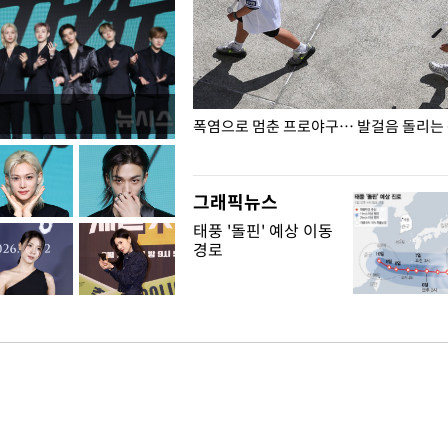
전남광주… 열화상 카메라에 담긴
폭염으로 멈춘 프로야구… 발걸음 돌리는
그래픽뉴스
태풍 '돌핀' 예상 이동
경로