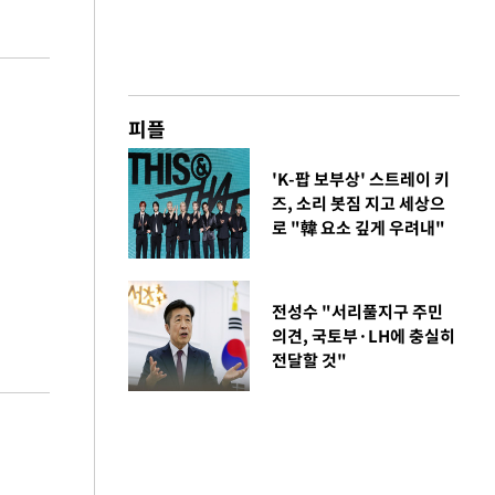
피플
'K-팝 보부상' 스트레이 키
즈, 소리 봇짐 지고 세상으
로 "韓 요소 깊게 우려내"
전성수 "서리풀지구 주민
의견, 국토부·LH에 충실히
전달할 것"