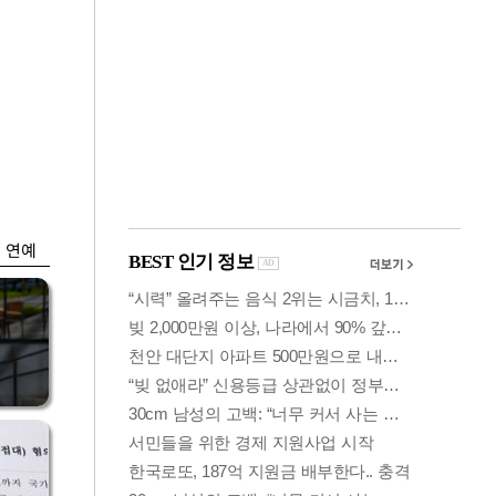
금융
입찰
만스피 꿈 이어질
…
까…韓증권사·글로
벌IB 엇갈린 전망
연예