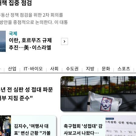
대책 집중 점검
부동산 정책 점검을 위한 2차 회의를
 방안을 중점적으로 논의한다. 이 대통
와대에서 부동산 정책 점검 2차 회의
국제
경제
지난 3일 부동산·주식 시장 점검 비
이란, 호르무즈 규제
[단독]국가계약 
 주택 공급 물량을 최대한 확보하
추진…美·이스라엘
제한 기준 손본다
만이다. 앞서 이 대통령은 1차
선박 차단
실효성 검토
융
산업
IT·바이오
사회
수도권
지방
문화
스포츠
5년 전 심판 성 접대 파문
내부 지침 준수"
김지수, '여행사 대
축구협회 '성접대' 감
표' 변신 근황 "가볼
사보고서 나왔다…