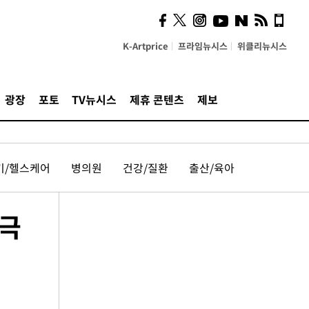
K-Artprice
프라임뉴시스
위클리뉴시스
광장
포토
TV뉴시스
제휴 콘텐츠
제보
기/헬스케어
병의원
건강/질환
출산/육아
 극