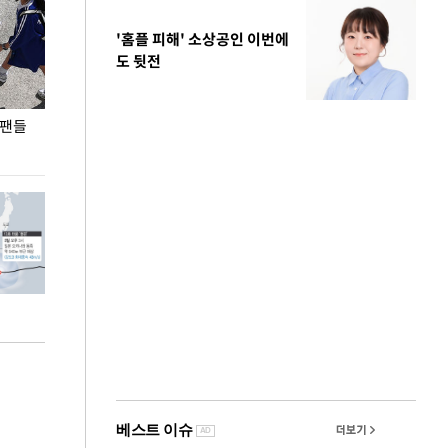
'홈플 피해' 소상공인 이번에
도 뒷전
 팬들
이 대통령, '청년 대책 속도 높여야…폭염 문제도
입추 코앞인데 전
총력 대응'