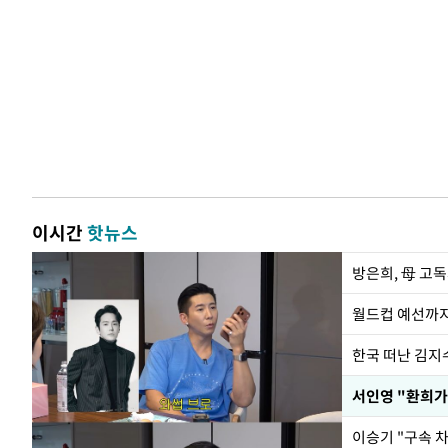
이시간
핫뉴스
방은희, 母 고독
월드컵 예선까지
한국 떠난 김지
서인영 "환희가
이승기 "구속 차