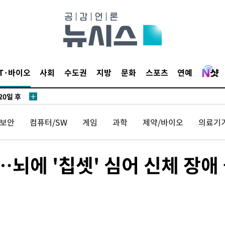
IT·바이오
사회
수도권
지방
문화
스포츠
연예
20일 후
보안
컴퓨터/SW
게임
과학
제약/바이오
의료기
20일 후
뇌에 '칩셋' 심어 신체 장애