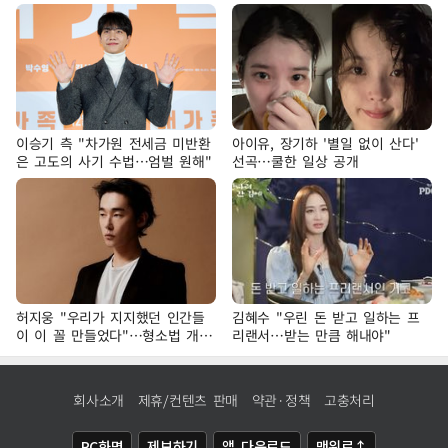
이승기 측 "차가원 전세금 미반환
아이유, 장기하 '별일 없이 산다'
은 고도의 사기 수법…엄벌 원해"
선곡…쿨한 일상 공개
허지웅 "우리가 지지했던 인간들
김혜수 "우린 돈 받고 일하는 프
이 이 꼴 만들었다"…형소법 개정
리랜서…받는 만큼 해내야"
에 격한 반응
회사소개
제휴/컨텐츠 판매
약관·정책
고충처리
PC화면
제보하기
앱 다운로드
맨위로↑