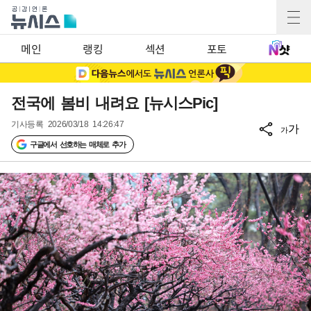
메인
랭킹
섹션
포토
전국에 봄비 내려요 [뉴시스Pic]
기사등록
2026/03/18 14:26:47
가
가
구글에서 선호하는 매체로 추가