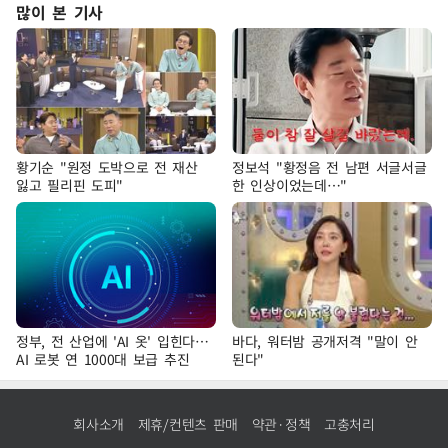
많이 본 기사
황기순 "원정 도박으로 전 재산
정보석 "황정음 전 남편 서글서글
잃고 필리핀 도피"
한 인상이었는데…"
정부, 전 산업에 'AI 옷' 입힌다…
바다, 워터밤 공개저격 "말이 안
AI 로봇 연 1000대 보급 추진
된다"
회사소개
제휴/컨텐츠 판매
약관·정책
고충처리