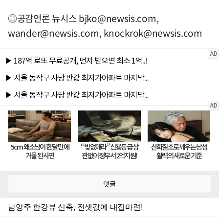
◎공감언론 뉴시스
bjko@newsis.com
,
wander@newsis.com
,
knockrok@newsis.com
댓글