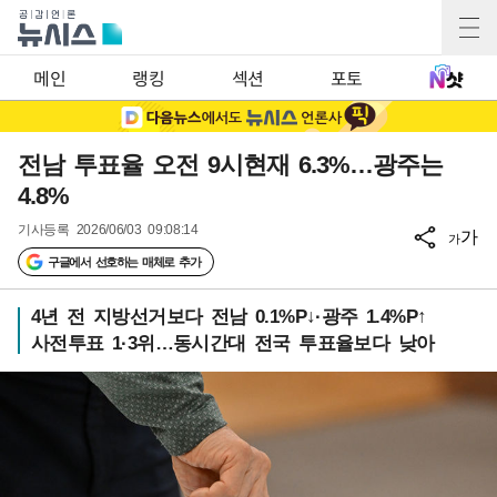
메인
랭킹
섹션
포토
전남 투표율 오전 9시현재 6.3%…광주는
4.8%
기사등록
2026/06/03 09:08:14
가
가
구글에서 선호하는 매체로 추가
4년 전 지방선거보다 전남 0.1%P↓·광주 1.4%P↑
사전투표 1·3위…동시간대 전국 투표율보다 낮아