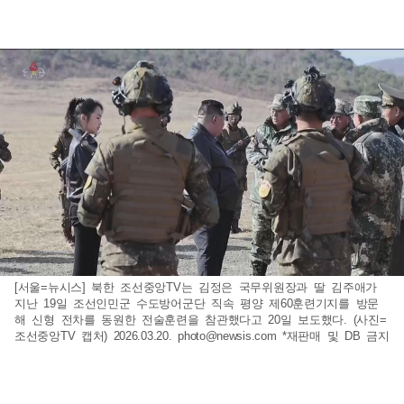
[서울=뉴시스] 북한 조선중앙TV는 김정은 국무위원장과 딸 김주애가
지난 19일 조선인민군 수도방어군단 직속 평양 제60훈련기지를 방문
해 신형 전차를 동원한 전술훈련을 참관했다고 20일 보도했다. (사진=
조선중앙TV 캡처) 2026.03.20.
photo@newsis.com
*재판매 및 DB 금지