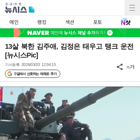
메인
랭킹
섹션
포토
13살 북한 김주애, 김정은 태우고 탱크 운전
[뉴시스Pic]
기사등록
2026/03/20 12:04:15
가
가
구글에서 선호하는 매체로 추가