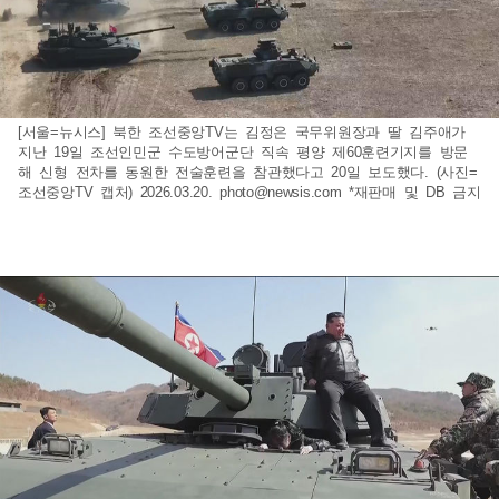
[서울=뉴시스] 북한 조선중앙TV는 김정은 국무위원장과 딸 김주애가
지난 19일 조선인민군 수도방어군단 직속 평양 제60훈련기지를 방문
해 신형 전차를 동원한 전술훈련을 참관했다고 20일 보도했다. (사진=
조선중앙TV 캡처) 2026.03.20.
photo@newsis.com
*재판매 및 DB 금지