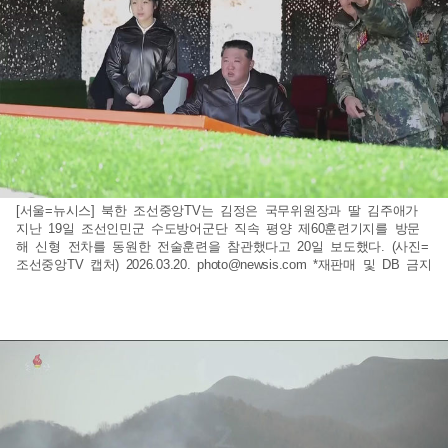
[서울=뉴시스] 북한 조선중앙TV는 김정은 국무위원장과 딸 김주애가
지난 19일 조선인민군 수도방어군단 직속 평양 제60훈련기지를 방문
해 신형 전차를 동원한 전술훈련을 참관했다고 20일 보도했다. (사진=
조선중앙TV 캡처) 2026.03.20.
photo@newsis.com
*재판매 및 DB 금지