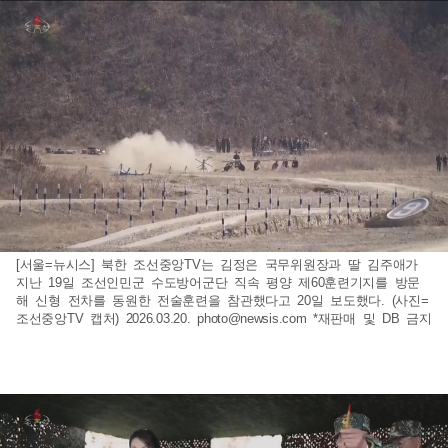
[서울=뉴시스] 북한 조선중앙TV는 김정은 국무위원장과 딸 김주애가
지난 19일 조선인민군 수도방어군단 직속 평양 제60훈련기지를 방문
해 신형 전차를 동원한 전술훈련을 참관했다고 20일 보도했다. (사진=
조선중앙TV 캡처) 2026.03.20.
photo@newsis.com
*재판매 및 DB 금지