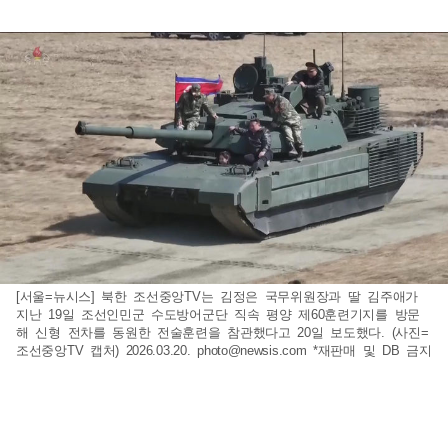
[서울=뉴시스] 북한 조선중앙TV는 김정은 국무위원장과 딸 김주애가
지난 19일 조선인민군 수도방어군단 직속 평양 제60훈련기지를 방문
해 신형 전차를 동원한 전술훈련을 참관했다고 20일 보도했다. (사진=
조선중앙TV 캡처) 2026.03.20.
photo@newsis.com
*재판매 및 DB 금지