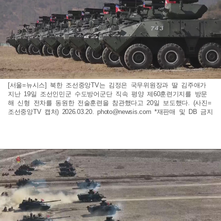
[서울=뉴시스] 북한 조선중앙TV는 김정은 국무위원장과 딸 김주애가
지난 19일 조선인민군 수도방어군단 직속 평양 제60훈련기지를 방문
해 신형 전차를 동원한 전술훈련을 참관했다고 20일 보도했다. (사진=
조선중앙TV 캡처) 2026.03.20.
photo@newsis.com
*재판매 및 DB 금지