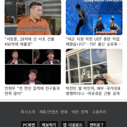
"서장훈, 28억에 산 서초 건물
"여군 지원 막힌 UDT 훈련 직접
450억에 매물로"
해봤습니다"…707 출신 女유튜버
'완벽 소화'
전현무 "전 연인 집착에 친구들과
박찬민 딸 박민하, 배우·국가대표
연락 끊어"
병행하더니…여유로운 근황 공개
회사소개
제휴/컨텐츠 판매
약관·정책
고충처리
PC화면
제보하기
앱 다운로드
맨위로↑