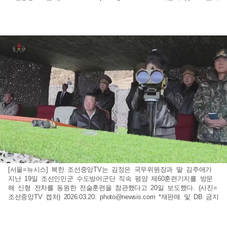
[서울=뉴시스] 북한 조선중앙TV는 김정은 국무위원장과 딸 김주애가
지난 19일 조선인민군 수도방어군단 직속 평양 제60훈련기지를 방문
해 신형 전차를 동원한 전술훈련을 참관했다고 20일 보도했다. (사진=
조선중앙TV 캡처) 2026.03.20.
photo@newsis.com
*재판매 및 DB 금지