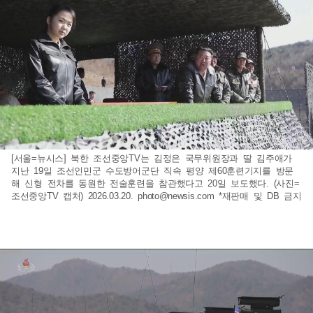
[서울=뉴시스] 북한 조선중앙TV는 김정은 국무위원장과 딸 김주애가
지난 19일 조선인민군 수도방어군단 직속 평양 제60훈련기지를 방문
해 신형 전차를 동원한 전술훈련을 참관했다고 20일 보도했다. (사진=
조선중앙TV 캡처) 2026.03.20.
photo@newsis.com
*재판매 및 DB 금지