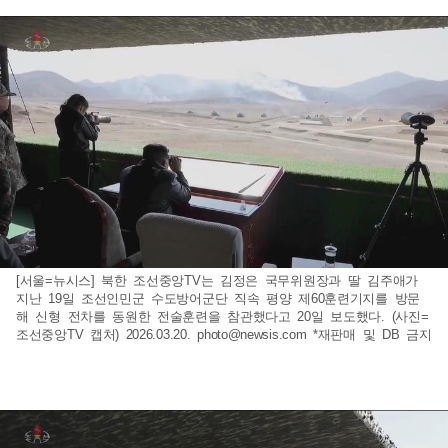
[서울=뉴시스] 북한 조선중앙TV는 김정은 국무위원장과 딸 김주애가
지난 19일 조선인민군 수도방어군단 직속 평양 제60훈련기지를 방문
해 신형 전차를 동원한 전술훈련을 참관했다고 20일 보도했다. (사진=
조선중앙TV 캡처) 2026.03.20.
photo@newsis.com
*재판매 및 DB 금지