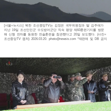
[서울=뉴시스] 북한 조선중앙TV는 김정은 국무위원장과 딸 김주애가
지난 19일 조선인민군 수도방어군단 직속 평양 제60훈련기지를 방문
해 신형 전차를 동원한 전술훈련을 참관했다고 20일 보도했다. (사진=
조선중앙TV 캡처) 2026.03.20.
photo@newsis.com
*재판매 및 DB 금지