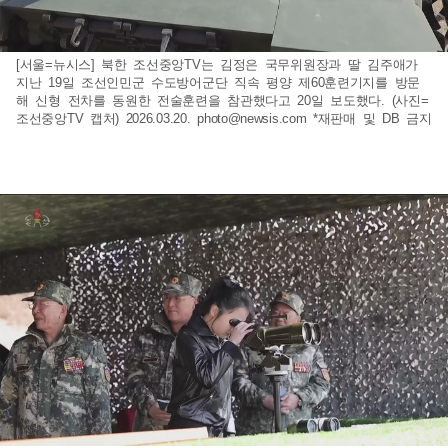
[서울=뉴시스] 북한 조선중앙TV는 김정은 국무위원장과 딸 김주애가
지난 19일 조선인민군 수도방어군단 직속 평양 제60훈련기지를 방문
해 신형 전차를 동원한 전술훈련을 참관했다고 20일 보도했다. (사진=
조선중앙TV 캡처) 2026.03.20.
photo@newsis.com
*재판매 및 DB 금지