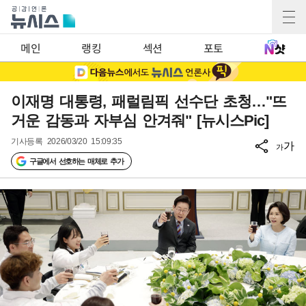
메인
랭킹
섹션
포토
이재명 대통령, 패럴림픽 선수단 초청…"뜨
거운 감동과 자부심 안겨줘" [뉴시스Pic]
기사등록
2026/03/20 15:09:35
가
가
구글에서 선호하는 매체로 추가