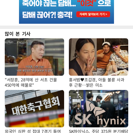
많이 본 기사
"서장훈, 28억에 산 서초 건물
홍서범♥조갑경, 아들 불륜 사과
450억에 매물로"
후 근황…밝은 미소
외국인 심판 성 접대 7경기 들여
SK하이닉스, 주당 375원 분기배당