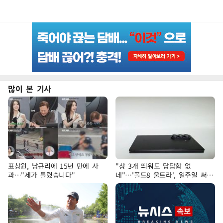
많이 본 기사
표창원, 남규리에 15년 만에 사
"창 3개 띄워도 답답함 없
과…"제가 틀렸습니다"
네"…'폴드8 울트라', 일주일 써보
니