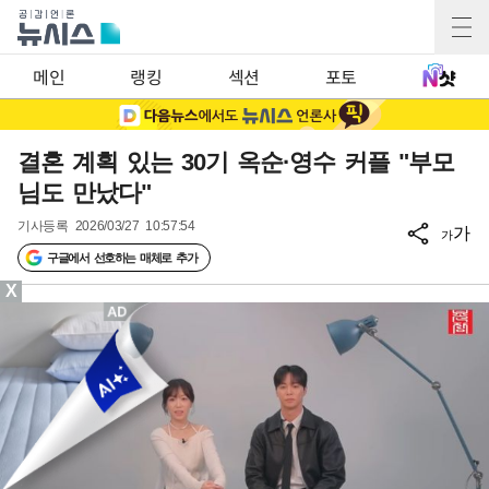
메인
랭킹
섹션
포토
결혼 계획 있는 30기 옥순·영수 커플 "부모
님도 만났다"
기사등록
2026/03/27 10:57:54
가
가
구글에서 선호하는 매체로 추가
X