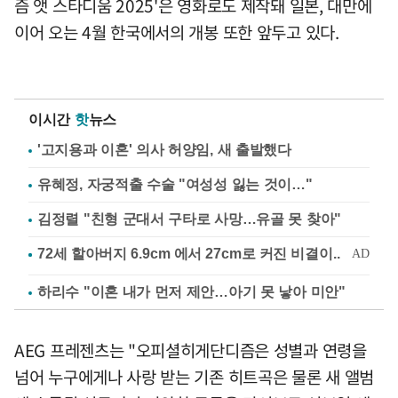
즘 앳 스타디움 2025'은 영화로도 제작돼 일본, 대만에
이어 오는 4월 한국에서의 개봉 또한 앞두고 있다.
이시간
핫
뉴스
'고지용과 이혼' 의사 허양임, 새 출발했다
유혜정, 자궁적출 수술 "여성성 잃는 것이…"
김정렬 "친형 군대서 구타로 사망…유골 못 찾아"
하리수 "이혼 내가 먼저 제안…아기 못 낳아 미안"
AEG 프레젠츠는 "오피셜히게단디즘은 성별과 연령을
넘어 누구에게나 사랑 받는 기존 히트곡은 물론 새 앨범