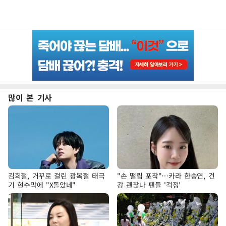
많이 본 기사
김희철, 거꾸로 걸린 광복절 태극
"손 떨림 포착"…카라 한승연, 건
기 현수막에 "X돌았네"
강 괜찮나 팬들 '걱정'