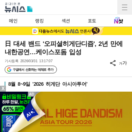
메인
랭킹
섹션
포토
日 대세 밴드 '오피셜히게단디즘', 2년 만에
내한공연…케이스포돔 입성
기사등록
2026/03/31 13:17:07
가
가
구글에서 선호하는 매체로 추가
8월 8~9일 '2026 히게단 아시아투어'
X