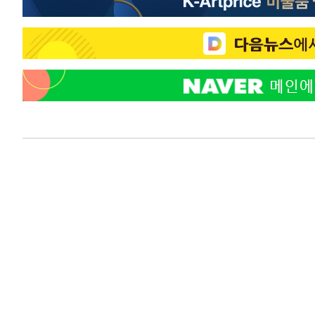
-23521초 전 >
[속보] 노원서 40.1도 관측…서울, 2018년 이후 첫 40도
-20611초 전 >
[속보]종합특검, '계엄 수용공간 확보' 신용해 前교정본
-19484초 전 >
외신들도 주목한 韓축구 파문…"국민적 공분에 수사 재개
-19455초 전 >
11시간 압수수색에 성접대 파문까지…'쑥대밭' 된 축구
-18477초 전 >
[속보]규제합리화위원회 부위원장에 김태유 서울대 공대
병태 후임
-14835초 전 >
[속보]국힘 윤리위, '돌려차기 발언' 진종오·서범수 징계
-10160초 전 >
[속보] 7월 중국 수출 23.9%↑ 수입 27.5%↑…무역총
25.3%↑
-7320초 전 >
[속보]'채상병 순직 책임' 임성근, 항소심도 징역 3년
-7186초 전 >
[속보]종합특검, '관저이전 봐주기 감사' 유병호 구속기소
-3786초 전 >
민주 콩고 에볼라환자 4천명 돌파, 4053명 발생 1850명 