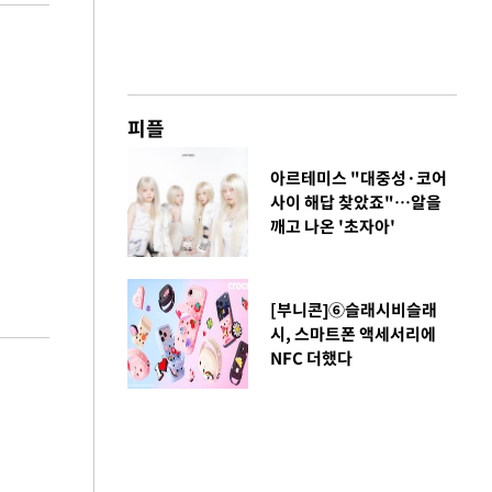
피플
아르테미스 "대중성·코어
사이 해답 찾았죠"…알을
깨고 나온 '초자아'
[부니콘]⑥슬래시비슬래
시, 스마트폰 액세서리에
NFC 더했다