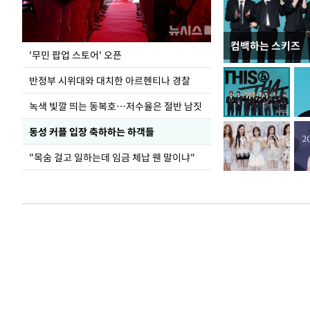
컴백하는 스키즈
지석천 뒤덮은 
'무민 팝업 스토어' 오픈
반정부 시위대와 대치한 아르헨티나 경찰
녹색 빛깔 띄는 동복호…저수율은 절반 남짓
동성 커플 입장 축하하는 하객들
"목숨 걸고 일하는데 임금 체납 웬 말이냐"