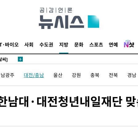
사망
 하향
별재난지역
…희망지 못
IT·바이오
사회
수도권
지방
문화
스포츠
연예
날씨]
요 선제 대
단
전남광주
대전/충남
울산
강원
충북
전북
경남
무'
 마쳐
한남대·대전청년내일재단 맞
부장 기소
"
협회