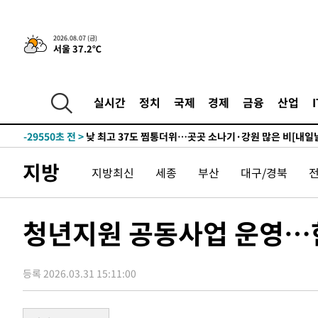
-3786초 전 >
민주 콩고 에볼라환자 4천명 돌파, 4053명 발생 1850명 
2026.08.07 (금)
서울 37.2℃
-31652초 전 >
"낮 기온 소폭 하락"…수도권 폭염중대경보, 폭염경보로
-31616초 전 >
[속보]이 대통령, '호우피해' 안동·의성 관할 4개 면 특
선포
-31579초 전 >
[단독]중수청 지원 검사들, 정원 초과 시 낮은 계급 임용
실시간
정치
국제
경제
금융
산업
갈 수도
-29550초 전 >
낮 최고 37도 찜통더위…곳곳 소나기·강원 많은 비[내일
-27856초 전 >
SK하이닉스, 용인·청주 팹에 54조 투자…"AI 메모리 수
응"
-24712초 전 >
여자배구 이재영·이다영 자매, 아제르바이잔 투란VC 입
지방
지방최신
세종
부산
대구/경북
-23965초 전 >
외국인 심판 성 접대 7경기 들여다보니…한국 축구 '5승 2
-23699초 전 >
[속보]코스닥, 2.86포인트(0.36%) 내린 798.81마감
-23652초 전 >
[속보]코스피, 6200선 약보합…0.60% 내린 6258.77에
청년지원 공동사업 운영…
-23632초 전 >
[속보]원·달러 환율, 7.7원 내린 1416.1원 마감
-23521초 전 >
[속보] 노원서 40.1도 관측…서울, 2018년 이후 첫 40도
등록 2026.03.31 15:11:00
-20611초 전 >
[속보]종합특검, '계엄 수용공간 확보' 신용해 前교정본
-19484초 전 >
외신들도 주목한 韓축구 파문…"국민적 공분에 수사 재개
-19455초 전 >
11시간 압수수색에 성접대 파문까지…'쑥대밭' 된 축구