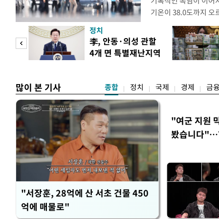
기록적인 폭염이 이어지
기온이 38.0도까지 
상청에 따르면 이날 서울
정치
관기상관측(ASOS) 기준
 두
李, 안동·의성 관할
위에 해당한다. 서울의 역
4개 면 특별재난지역
39.6도다. 자동기상
 정도
선포
많이 본 기사
종합
정치
국제
경제
금
"여군 지원 
봤습니다"…7
벽 소화'
"서장훈, 28억에 산 서초 건물 450
억에 매물로"