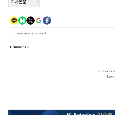
기사본문
-18477초 전 >
[속보]규제합리화위원회 부위원장에 김태유 서울대 공대
병태 후임
-14835초 전 >
[속보]국힘 윤리위, '돌려차기 발언' 진종오·서범수 징계
-10160초 전 >
[속보] 7월 중국 수출 23.9%↑ 수입 27.5%↑…무역총
25.3%↑
-7320초 전 >
[속보]'채상병 순직 책임' 임성근, 항소심도 징역 3년
-7186초 전 >
[속보]종합특검, '관저이전 봐주기 감사' 유병호 구속기소
-3786초 전 >
민주 콩고 에볼라환자 4천명 돌파, 4053명 발생 1850명 
-31652초 전 >
"낮 기온 소폭 하락"…수도권 폭염중대경보, 폭염경보로
-31616초 전 >
[속보]이 대통령, '호우피해' 안동·의성 관할 4개 면 특
선포
-31579초 전 >
[단독]중수청 지원 검사들, 정원 초과 시 낮은 계급 임용
갈 수도
-29550초 전 >
낮 최고 37도 찜통더위…곳곳 소나기·강원 많은 비[내일
-27856초 전 >
SK하이닉스, 용인·청주 팹에 54조 투자…"AI 메모리 수
응"
-24712초 전 >
여자배구 이재영·이다영 자매, 아제르바이잔 투란VC 입
-23965초 전 >
외국인 심판 성 접대 7경기 들여다보니…한국 축구 '5승 2
-23699초 전 >
[속보]코스닥, 2.86포인트(0.36%) 내린 798.81마감
-23652초 전 >
[속보]코스피, 6200선 약보합…0.60% 내린 6258.77에
-23632초 전 >
[속보]원·달러 환율, 7.7원 내린 1416.1원 마감