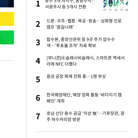
건물
광주 5개 자치구, 동광주시·
1
1
서광주시 등 5개시 전환
련 직접 해봤습니
드론·우주·웹툰·목공·방송…심화형 진로
2
2
'완벽 소화'
캠프 '꿈길나래'
친구들과 연락 끊어"
합수본, 중앙선관위 등 9곳 추가 압수수
3
3
색…'투표율 조작' 자료 확보
·국가대표 병행하더
[부니콘]⑥슬래시비슬래시, 스마트폰 액세서
4
4
리에 NFC 더했다
용객 제한을" vs
음성 공장 화재 진화 중…1명 부상
5
5
"
75원 분기 배
한국해양재단, 해양 정화 활동 '바다지기 캠
6
6
방안 확정"
페인' 개최
하 주택은 보유·양도
호남 산단 용수 공급 '이상 無'…기후장관, 광
7
7
주 하수처리장 방문