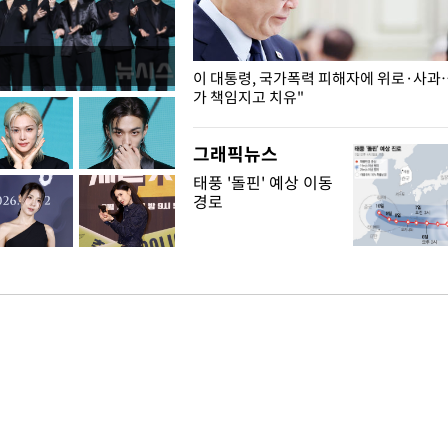
개구리밥
이 대통령, 국가폭력 피해자에 위로·사과
가 책임지고 치유"
그래픽뉴스
태풍 '돌핀' 예상 이동
경로