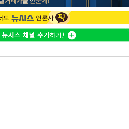
"서장훈, 28억에 산 서초 
1
450억에 매물로"
부장 기소
"여군 지원 막힌 UDT 훈
2
"
다"…707 출신 女유튜버 
협회
전현무 "전 연인 집착에 
3
 교수…이
 절차 개시
박찬민 딸 박민하, 배우
4
액
니…여유로운 근황 공개
"한강수영장, 문신 노출 이
5
"출입 막는 건 명백한 차별
사망
[속보]SK하이닉스, 주당 3
6
당…"3분기 중 주주환원 
구윤철 "실거주 30억 이
7
세 모두 완화"