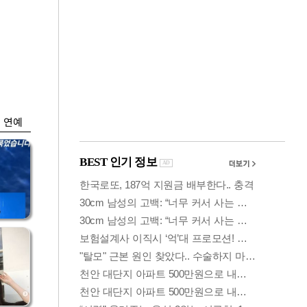
금융
…
하나은행, 비대면 주
 중
택담보대출 일시 중
단
연예