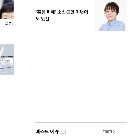
'홈플 피해' 소상공인 이번에
도 뒷전
…"국가
홈플러스, 67개 점포 가오픈… 13일 정식 개장
오세훈 서울시장,
환경 점검