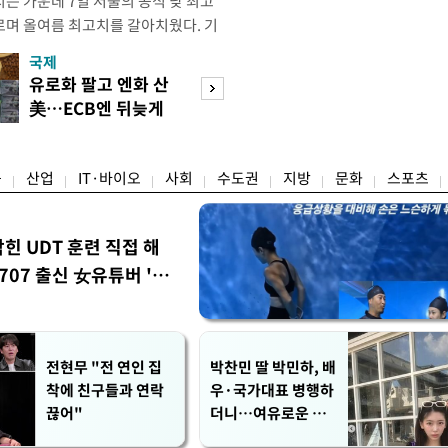
는 가운데 7일 서울의 공식 낮 최고
오르며 올여름 최고치를 갈아치웠다. 기
 지점의 일 최고기온은 38.0도로, 종
국제
경제
 1907년 관측 이래 8월 기준 역대 4
유로화 팔고 엔화 산
수도권 고용 급랭
대 1위 기록은 2018년 8월 1일
美…ECB엔 뒤늦게
전국 취업자 10명
관측장비
통보
1명뿐
융
산업
IT·바이오
사회
수도권
지방
문화
스포츠
막힌 UDT 훈련 직접 해
07 출신 女유튜버 '완
전현무 "전 연인 집
박찬민 딸 박민하, 배
착에 친구들과 연락
우·국가대표 병행하
끊어"
더니…여유로운 근
황 공개