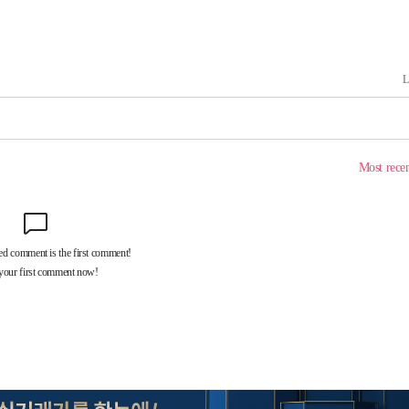
 교수…이
 절차 개시
액
사망
 하향
별재난지역
…희망지 못
날씨]
요 선제 대
단
무'
 마쳐