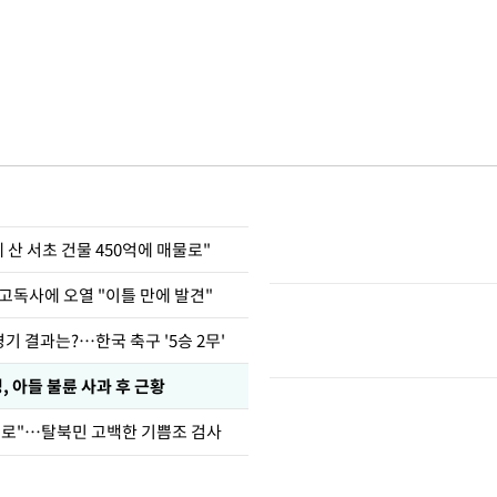
에 산 서초 건물 450억에 매물로"
고독사에 오열 "이틀 만에 발견"
경기 결과는?…한국 축구 '5승 2무'
 아들 불륜 사과 후 근황
뒤로"…탈북민 고백한 기쁨조 검사