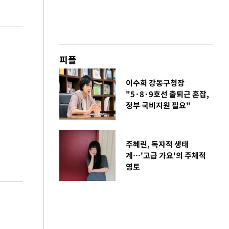
피플
이수희 강동구청장
"5·8·9호선 출퇴근 혼잡,
정부 국비지원 필요"
주혜린, 독자적 생태
계…'고급 가요'의 주체적
영토