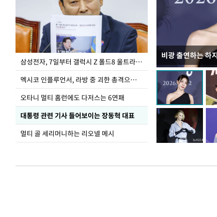
비광 출연하는 하
이재명 대통령, 
삼성전자, 7일부터 갤럭시 Z 폴드8 울트라·폴드8·플립8 출시
선 다해 강구해야
멕시코 인플루언서, 라방 중 괴한 총격으로 사망
오타니 멀티 홈런에도 다저스는 6연패
대통령 관련 기사 들어보이는 장동혁 대표
멀티 골 세리머니하는 리오넬 메시