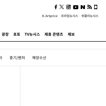
K-Artprice
프라임뉴시스
위클리뉴시스
광장
포토
TV뉴시스
제휴 콘텐츠
제보
자
중기/벤처
해양수산
성