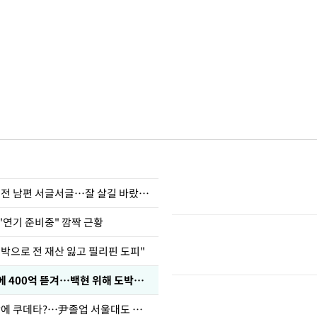
정보석 "황정음 전 남편 서글서글…잘 살길 바랐는데"
"연기 준비중" 깜짝 근황
도박으로 전 재산 잃고 필리핀 도피"
차가원 "MC몽에 400억 뜯겨…백현 위해 도박빚 갚아줘"
유승민 "육사 탓에 쿠데타?…尹졸업 서울대도 없애나"