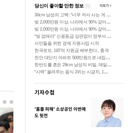
기자수첩
'홈플 피해' 소상공인 이번에
도 뒷전