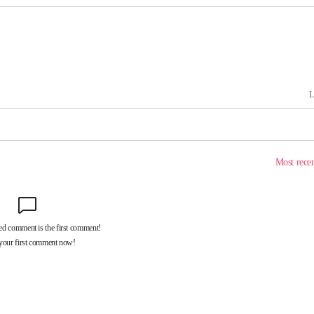
마감 다우
" 취임 3
무부 대변인
꺾인다"
 위협"
 수용할까
해 불가피"
등 압수수
월 중 예
장