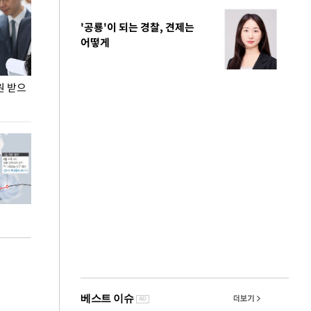
'공룡'이 되는 경찰, 견제는
어떻게
원 받으
정동영, 조현 '이상주의' 발언에 "이상이 있어야
장동혁 "李 대
현실 바꿔"
하다"