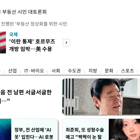
 부동산 시민 대토론회
 진행된 '부동산 정상화를 위한 시민
의 세제개편안에 대한 불만과 지적이
국제
경제
에는 보유 주택에 거주하지 않는 1주
'이란 통제' 호르무즈
산업장관 "영업
민간임대사업자 등 시민과 전문가, 크
개방 임박…美 수용
N% 성과급, 자
 참석했다. 잠실에서 21년째 공인중
할까
의 저해"
박준씨는 "세제개편으로 인해 고가 주
융
산업
IT·바이오
사회
수도권
지방
문화
스포츠
음 전 남편 서글서글한
…"
정부, 전 산업에 'AI
최준희, 또 성형수술
옷' 입힌다…AI 로봇
예고 "짝짝이 눈 탈