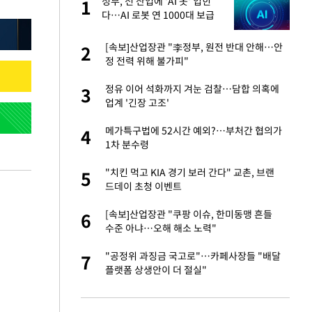
재
정부, 전 산업에 'AI 옷' 입힌
1
1
다…AI 로봇 연 1000대 보급
추진
서글서글한 인상이
[속보]산업장관 "李정부, 원전 반대 안해…안
2
2
정 전력 위해 불가피"
입힌다…AI 로봇 연
정유 이어 석화까지 겨눈 검찰…담합 의혹에
3
3
업계 '긴장 고조'
"짝짝이 눈 탈출"
메가특구법에 52시간 예외?…부처간 협의가
4
4
1차 분수령
이 안 된다"
"치킨 먹고 KIA 경기 보러 간다" 교촌, 브랜
5
5
드데이 초청 이벤트
 원전 반대 안해…안
[속보]산업장관 "쿠팡 이슈, 한미동맹 흔들
6
6
수준 아냐…오해 해소 노력"
, 들이받은 승합차
"공정위 과징금 국고로"…카페사장들 "배달
7
7
플랫폼 상생안이 더 절실"