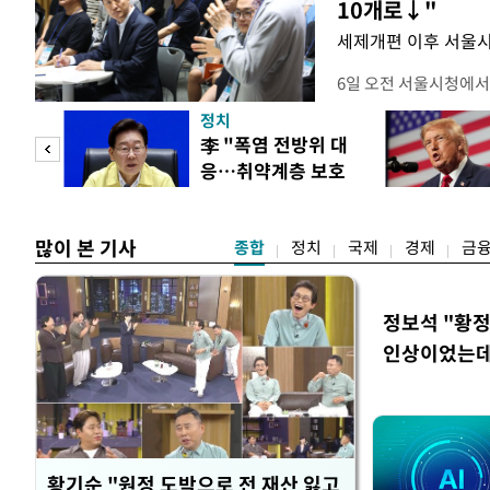
10개로↓"
세제개편 이후 서울시
6일 오전 서울시청에서
대토론회'에서는 정부
정치
이어졌다. 이날 토론회
 놀
李 "폭염 전방위 대
택자와 무주택 청년, 
응…취약계층 보호
리에이터 등 50여 명이
 첫
강화"
개사로 일하고 있다는 
택
많이 본 기사
종합
정치
국제
경제
금
정보석 "황정
인상이었는데
황기순 "원정 도박으로 전 재산 잃고