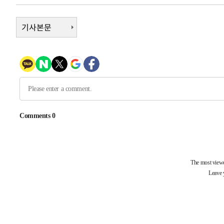
-328초 전 >
[속보] 호르무즈 해협 이란-오만 협상 기대속 뉴욕증시 혼조 
0.49%↑
21분 전 >
기사본문
[속보] 이란 대통령 "지금 최고지도자와 소통하기가 매우 어려워
년 인터뷰
4시간 전 >
[속보] "이란-오만, 호르무즈 해협 통행 항로 합의" 이란 외
-25000초 전 >
내일까지 39도 '펄펄'…기상청 "태풍 지나며 폭염 잠시 
-24637초 전 >
트럼프, 한국계 진보 주지사 후보 맹공…"공산주의가 최대
-24615초 전 >
"美간섭에 합의 지연"…트럼프, '이란 호르무즈 통제권'
-21135초 전 >
[속보]산업장관 "李정부, 원전 반대 안해…안정 전력 위
-19832초 전 >
[속보]경찰, '홍명보 선임 논란' 대한축구협회·축구회관 
색
-19219초 전 >
[속보]산업장관 "美무역법 제301조 과잉생산 결과 발표 8
상
-19012초 전 >
[속보]코스피 매도사이드카 발동…4%대 급락
-18284초 전 >
[속보]전남광주 초대 시민추천 부시장에 백승주·윤난실
-15845초 전 >
서울 열대야 15일째 지속…비공식 '초열대야' 30도 넘어
-14412초 전 >
[속보]코스닥, 2.15포인트(0.27%) 내린 797.44 출발
-14395초 전 >
[속보]코스피, 119.51포인트(1.81%) 내린 6478.75 개
-10842초 전 >
6월 경상수지 497.3억 달러…두 달 연속 사상 최대
-10793초 전 >
서울 낮 39도 '폭염중대경보'…40도 관측 가능성도