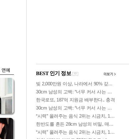
금융
익
단일종목 레버리지
본주
초단타 과잉매매 제
한 검토
연예