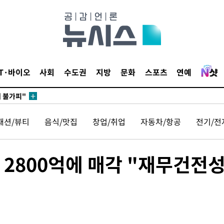
무부 대변인
꺾인다"
 위협"
 수용할까
IT·바이오
사회
수도권
지방
문화
스포츠
연예
해 불가피"
등 압수수
월 중 예
패션/뷰티
음식/맛집
창업/취업
자동차/항공
전기/전
 2800억에 매각 "재무건전
장
구축