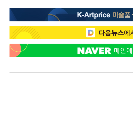
-8155초 전 >
미 워싱턴주 스포캔 시의 통제불능 3개 산불, 방화선 일부 
-328초 전 >
[속보] 호르무즈 해협 이란-오만 협상 기대속 뉴욕증시 혼조 
0.49%↑
21분 전 >
[속보] 이란 대통령 "지금 최고지도자와 소통하기가 매우 어려워
년 인터뷰
4시간 전 >
[속보] "이란-오만, 호르무즈 해협 통행 항로 합의" 이란 외