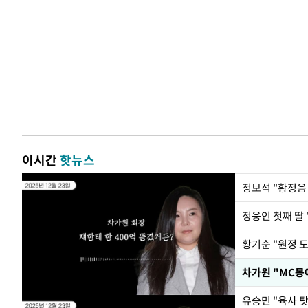
이시간
핫뉴스
정웅인 첫째 딸 
황기순 "원정 