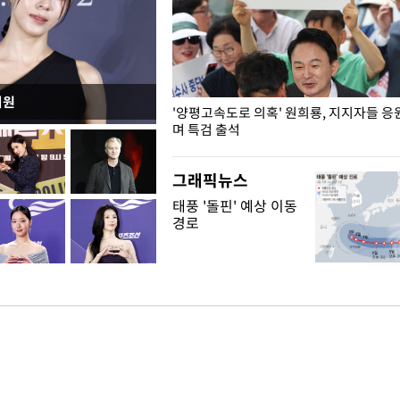
지원
"수사·기소 분리 관련 대비책 최
'양평고속도로 의혹' 원희룡, 지지자들 응
"
며 특검 출석
그래픽뉴스
태풍 '돌핀' 예상 이동
경로