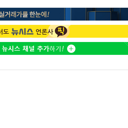
황기순 "원정 도박으로 전 
1
산 잃고 필리핀 도피"
구축
마감 다우
정보석 "황정음 전 남편 
2
" 취임 3
었는데…"
무부 대변인
정부, 전 산업에 'AI 옷' 
3
1000대 보급 추진
최준희, 또 성형수술 예고 
4
바다, 워터밤 공개저격 "말
5
[속보]산업장관 "李정부,
6
정 전력 위해 불가피"
고속도로서 화물차 낙하물
7
동승자 사망