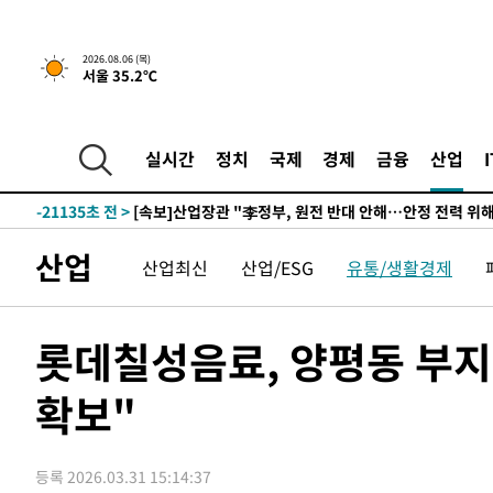
4시간 전 >
[속보] "이란-오만, 호르무즈 해협 통행 항로 합의" 이란 외
2026.08.06 (목)
서울 35.2℃
-25000초 전 >
내일까지 39도 '펄펄'…기상청 "태풍 지나며 폭염 잠시 
-24637초 전 >
트럼프, 한국계 진보 주지사 후보 맹공…"공산주의가 최대
-24615초 전 >
"美간섭에 합의 지연"…트럼프, '이란 호르무즈 통제권'
실시간
정치
국제
경제
금융
산업
-21135초 전 >
[속보]산업장관 "李정부, 원전 반대 안해…안정 전력 위
-19832초 전 >
[속보]경찰, '홍명보 선임 논란' 대한축구협회·축구회관 
색
-19219초 전 >
[속보]산업장관 "美무역법 제301조 과잉생산 결과 발표 8
산업
산업최신
산업/ESG
유통/생활경제
상
-19012초 전 >
[속보]코스피 매도사이드카 발동…4%대 급락
-18284초 전 >
[속보]전남광주 초대 시민추천 부시장에 백승주·윤난실
-15845초 전 >
서울 열대야 15일째 지속…비공식 '초열대야' 30도 넘어
롯데칠성음료, 양평동 부지
-14412초 전 >
[속보]코스닥, 2.15포인트(0.27%) 내린 797.44 출발
확보"
-14395초 전 >
[속보]코스피, 119.51포인트(1.81%) 내린 6478.75 개
-10842초 전 >
6월 경상수지 497.3억 달러…두 달 연속 사상 최대
-10793초 전 >
서울 낮 39도 '폭염중대경보'…40도 관측 가능성도
등록 2026.03.31 15:14:37
-8155초 전 >
미 워싱턴주 스포캔 시의 통제불능 3개 산불, 방화선 일부 