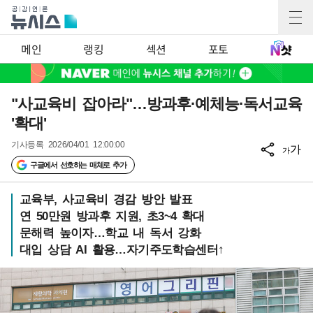
메인
랭킹
섹션
포토
"사교육비 잡아라"…방과후·예체능·독서교육
'확대'
기사등록
2026/04/01 12:00:00
가
가
구글에서 선호하는 매체로 추가
교육부, 사교육비 경감 방안 발표
연 50만원 방과후 지원, 초3~4 확대
문해력 높이자…학교 내 독서 강화
대입 상담 AI 활용…자기주도학습센터↑