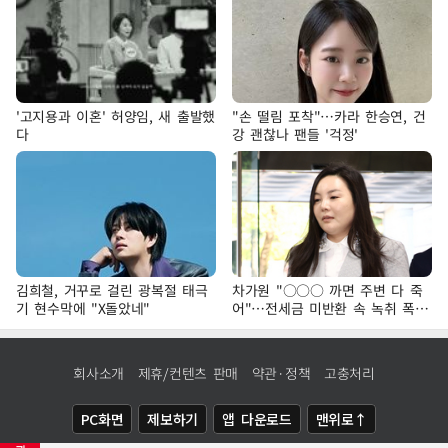
'고지용과 이혼' 허양임, 새 출발했
"손 떨림 포착"…카라 한승연, 건
다
강 괜찮나 팬들 '걱정'
김희철, 거꾸로 걸린 광복절 태극
차가원 "○○○ 까면 주변 다 죽
기 현수막에 "X돌았네"
어"…전세금 미반환 속 녹취 폭로
파장
회사소개
제휴/컨텐츠 판매
약관·정책
고충처리
PC화면
제보하기
앱 다운로드
맨위로↑