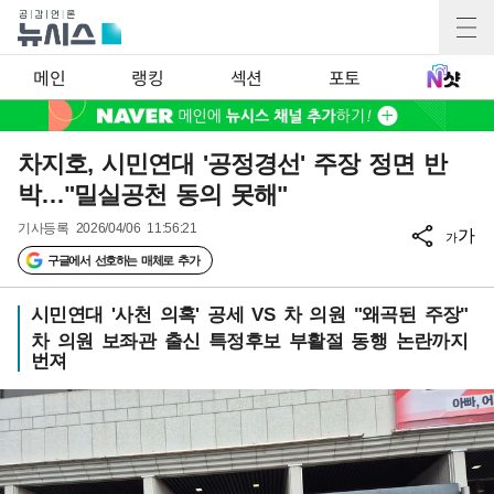
메인
랭킹
섹션
포토
차지호, 시민연대 '공정경선' 주장 정면 반
박…"밀실공천 동의 못해"
기사등록
2026/04/06 11:56:21
가
가
구글에서 선호하는 매체로 추가
시민연대 '사천 의혹' 공세 VS 차 의원 "왜곡된 주장"
차 의원 보좌관 출신 특정후보 부활절 동행 논란까지
번져