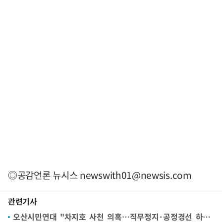
◎공감언론 뉴시스
newswith01@newsis.com
관련기사
오산시민연대 "차지호 사천 의혹…직무정지·공정경선 하라" 기습 시위