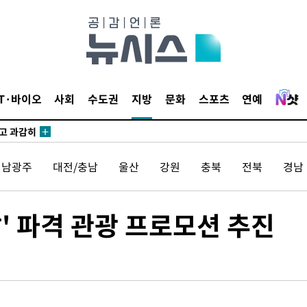
수…이병태
지(종합)
0.3만개
IT·바이오
사회
수도권
지방
문화
스포츠
연예
 4.1%로
말고 과감히
쪽 아웃바
전남광주
대전/충남
울산
강원
충북
전북
경남
하향
재난지역 선
희망지 못
달' 파격 관광 프로모션 추진
씨]
 대응"