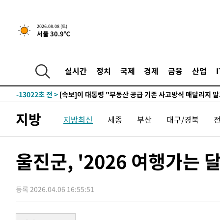
2026.08.08 (토)
서울 30.9℃
2시간 전 >
[속보]규제합리화위원회 부위원장에 김태유 서울대 공대 교
후임
-20572초 전 >
이강인, 폭염 속 AT마드리드 첫 훈련…80명 식사 대접까
-17711초 전 >
미 사업체 일자리, 7월에 2.3만개 순감하고 그 전 2개월 1
실시간
정치
국제
경제
금융
산업
하향수정 (2보)
-17159초 전 >
[속보] 미 사업체, 일자리 7월에 2.3만 개 줄어…실업률은
↓
-13022초 전 >
[속보]이 대통령 "부동산 공급 기존 사고방식 매달리지 
실천"
-12107초 전 >
이란, "오만과 '중앙 단일 루트' 합의…북쪽 인바운드·남
지방
지방최신
세종
부산
대구/경북
운드는 임시"
-3675초 전 >
"낮 기온 소폭 하락"…수도권 폭염중대경보, 폭염경보로 
-3639초 전 >
[속보]이 대통령, '호우피해' 안동·의성 관할 4개 면 특별
포
-3602초 전 >
[단독]중수청 지원 검사들, 정원 초과 시 낮은 계급 임용…
울진군, '2026 여행가는 
갈 수도
-1573초 전 >
낮 최고 37도 찜통더위…곳곳 소나기·강원 많은 비[내일날
2분 전 >
SK하이닉스, 용인·청주 팹에 54조 투자…"AI 메모리 수요 선제
등록 2026.04.06 16:55:51
54분 전 >
여자배구 이재영·이다영 자매, 아제르바이잔 투란VC 입단
1시간 전 >
외국인 심판 성 접대 7경기 들여다보니…한국 축구 '5승 2무'
1시간 전 >
[속보]코스닥, 2.86포인트(0.36%) 내린 798.81마감