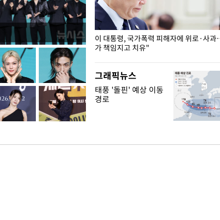
개구리밥
이 대통령, 국가폭력 피해자에 위로·사과
가 책임지고 치유"
그래픽뉴스
태풍 '돌핀' 예상 이동
경로