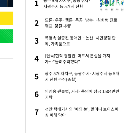
 사
광주 5개 자치구, 동광주시·
1
1
서광주시 등 5개시 전환
경기 들여다보니…한
드론·우주·웹툰·목공·방송…심화형 진로
2
2
캠프 '꿈길나래'
 분기배당 결정…3
폭염속 실종된 장애인…논산·시민경찰 합
3
3
표
작, 가족품으로
75원 분기 배
[단독]현직 경찰관, 마트서 분실물 가져
4
4
방안 확정"
가…"돌려주려했다"
안…이동 용이한 장
광주 5개 자치구, 동광주시·서광주시 등 5개
5
5
시 전환 추진(종합)
…"배우가 내 길 아
임영웅 팬클럽, 거제·통영에 성금 1504만원
6
6
기탁
 밥 사줘…상대 주장
천안 택배기사의 '매의 눈', 할머니 보이스피
7
7
싱 피해 막아