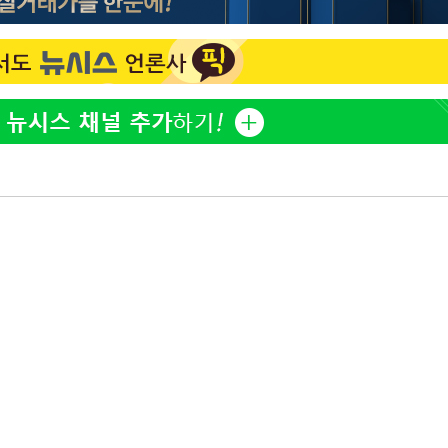
홍서범♥조갑경, 아들 불륜
1
과 후 근황…밝은 미소
 대응"
외국인 심판 성 접대 7
2
국 축구 '5승 2무'
SK하이닉스, 주당 375원
3
쳐
분기 중 추가 주주환원 발
[속보]SK하이닉스, 주당 3
4
당…"3분기 중 주주환원 
기소
與 황희 "버스 하우스 제
5
점도 있을 것"
수…이병태
최성원, 백혈병 두 번 투병
6
닌가 싶었다"
황정민 20년 팬 "내게도
7
틀리다 확신"