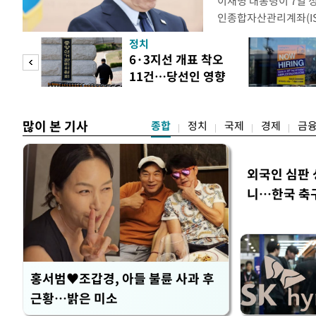
이재명 대통령이 7일 
인종합자산관리계좌(ISA
안'을 전면 재검토 할 
정치
들과의 상황 점검 회의에
 두
6·3지선 개표 착오
지법안을 둘러싼 투자자
11건…당선인 영향
았다. 이 자리에서 이 
 정도
없어
많이 본 기사
종합
정치
국제
경제
금
외국인 심판 
니…한국 축구 
홍서범♥조갑경, 아들 불륜 사과 후
근황…밝은 미소