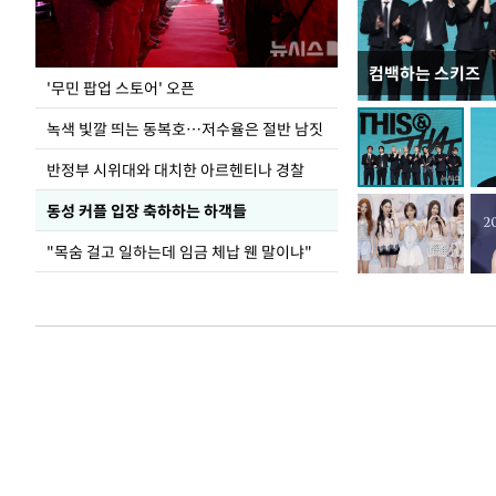
컴백하는 스키즈
지석천 뒤덮은 
'무민 팝업 스토어' 오픈
녹색 빛깔 띄는 동복호…저수율은 절반 남짓
반정부 시위대와 대치한 아르헨티나 경찰
동성 커플 입장 축하하는 하객들
"목숨 걸고 일하는데 임금 체납 웬 말이냐"