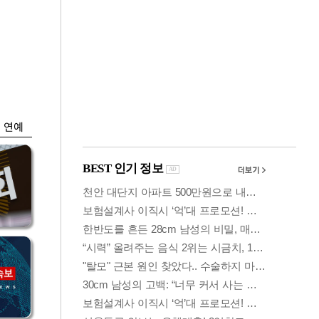
금융
…
두나무, 경찰청 '압수
 중
가상자산' 관리한다
연예