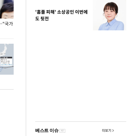
'홈플 피해' 소상공인 이번에
도 뒷전
…"국가
홈플러스, 67개 점포 가오픈… 13일 정식 개장
오세훈 서울시장,
환경 점검