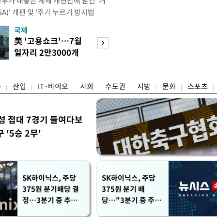
정부가 내놓은 세제 개편안에 담긴 '개
)' 개편 및 '주가 누르기 방지법
것을 지시했다. 이 대통령은 이날 참모
국제
경제
서 ISA 개편 방안 및 주가 누르기 방
美 '고용쇼크'…7월
수도권 고용 급랭
들의 반발 등에 대한 내용을 보고 받
일자리 2만3000개
전국 취업자 10명
대통령은 ISA 개편안과
감소
1명뿐
융
산업
IT·바이오
사회
수도권
지방
문화
스포츠
성 접대 7경기 들여다보
'5승 2무'
SK하이닉스, 주당
SK하이닉스, 주당
375원 분기배당 결
375원 분기 배
정…3분기 중 추가
당…"3분기 중 주주
주주환원 발표
환원 방안 확정"