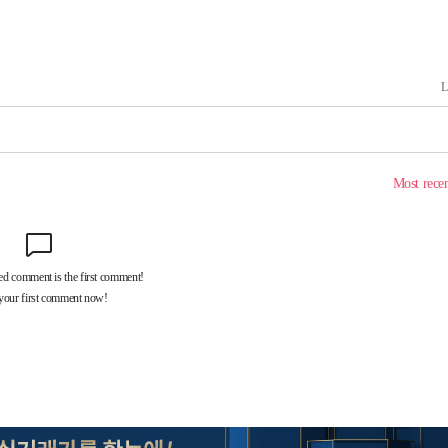
쳐
기소
수…이병태
지(종합)
0.3만개
 4.1%로
말고 과감히
쪽 아웃바
하향
재난지역 선
희망지 못
씨]