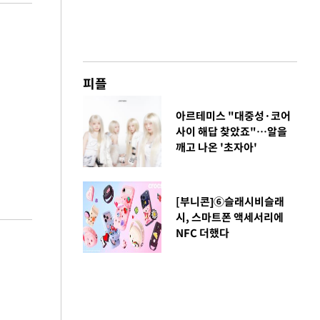
피플
아르테미스 "대중성·코어
사이 해답 찾았죠"…알을
깨고 나온 '초자아'
[부니콘]⑥슬래시비슬래
시, 스마트폰 액세서리에
NFC 더했다