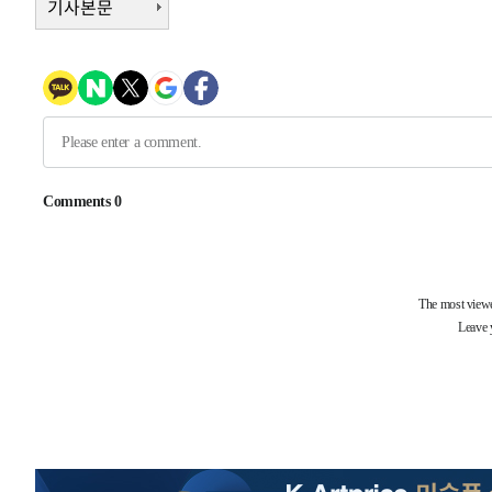
기사본문
1시간 전 >
[속보]코스피, 6200선 약보합…0.60% 내린 6258.77에 마
1시간 전 >
[속보]원·달러 환율, 7.7원 내린 1416.1원 마감
1시간 전 >
[속보] 노원서 40.1도 관측…서울, 2018년 이후 첫 40도
2시간 전 >
[속보]종합특검, '계엄 수용공간 확보' 신용해 前교정본부장 
2시간 전 >
외신들도 주목한 韓축구 파문…"국민적 공분에 수사 재개"
2시간 전 >
11시간 압수수색에 성접대 파문까지…'쑥대밭' 된 축구협회
2시간 전 >
[속보]규제합리화위원회 부위원장에 김태유 서울대 공대 교
후임
-20572초 전 >
이강인, 폭염 속 AT마드리드 첫 훈련…80명 식사 대접까
-17711초 전 >
미 사업체 일자리, 7월에 2.3만개 순감하고 그 전 2개월 1
하향수정 (2보)
-17159초 전 >
[속보] 미 사업체, 일자리 7월에 2.3만 개 줄어…실업률은
↓
-13022초 전 >
[속보]이 대통령 "부동산 공급 기존 사고방식 매달리지 
실천"
-12107초 전 >
이란, "오만과 '중앙 단일 루트' 합의…북쪽 인바운드·남
운드는 임시"
-3675초 전 >
"낮 기온 소폭 하락"…수도권 폭염중대경보, 폭염경보로 
-3639초 전 >
[속보]이 대통령, '호우피해' 안동·의성 관할 4개 면 특별
포
-3602초 전 >
[단독]중수청 지원 검사들, 정원 초과 시 낮은 계급 임용…
갈 수도
-1573초 전 >
낮 최고 37도 찜통더위…곳곳 소나기·강원 많은 비[내일날