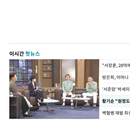
이시간
핫뉴스
"서장훈, 28억
방은희, 어머니 
'서준맘' 박세미
황기순 "원정도
백혈병 재발 최성