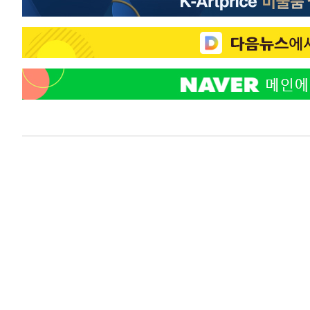
2분 전 >
SK하이닉스, 용인·청주 팹에 54조 투자…"AI 메모리 수요 선제
54분 전 >
여자배구 이재영·이다영 자매, 아제르바이잔 투란VC 입단
1시간 전 >
외국인 심판 성 접대 7경기 들여다보니…한국 축구 '5승 2무'
1시간 전 >
[속보]코스닥, 2.86포인트(0.36%) 내린 798.81마감
1시간 전 >
[속보]코스피, 6200선 약보합…0.60% 내린 6258.77에 마
1시간 전 >
[속보]원·달러 환율, 7.7원 내린 1416.1원 마감
1시간 전 >
[속보] 노원서 40.1도 관측…서울, 2018년 이후 첫 40도
2시간 전 >
[속보]종합특검, '계엄 수용공간 확보' 신용해 前교정본부장 
2시간 전 >
외신들도 주목한 韓축구 파문…"국민적 공분에 수사 재개"
2시간 전 >
11시간 압수수색에 성접대 파문까지…'쑥대밭' 된 축구협회
2시간 전 >
[속보]규제합리화위원회 부위원장에 김태유 서울대 공대 교
후임