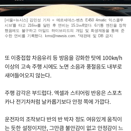
[서울=뉴시스] 김민성 기자 = 메르세데스-벤츠 E450 4matic 익스클루
시브'를 타고 216㎞를 달린 후 연비는 15.1㎞/ℓ였다. 6기통 엔진을 장착
했음에도 불구하고 마일드 하이브리드의 개입 및 회생제동을 통해 준
수한 연비를 기록했다.
kms@newsis.com
. *재판매 및 DB 금지
또 이중접합 차음유리 등 방음을 강화한 탓에 100㎞/h
이상의 고속 주행 시에도 노면 소음과 풍절음도 내부로
새어들어오지 않는다.
주행 감각은 부드럽다. 엑셀과 스티어링 반응은 스포츠
카나 전기차처럼 날카롭기보다 안정 쪽에 가깝다.
운전자의 조작보다 반의 반 박자 정도 여유있게 움직이
는 듯한 설정이지만, 그만큼 불안감이 없고 안정감이 느