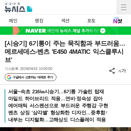
메인
랭킹
섹션
포토
[시승기] 6기통이 주는 묵직함과 부드러움…
메르세데스-벤츠 'E450 4MATIC 익스클루시
브'
기사등록
2026/04/18 10:00:00
가
가
구글에서 선호하는 매체로 추가
서울~속초 216㎞시승기…6기통 가솔린 탑재
마일드 하이브리드 적용…연비·정숙성 잡아
에어매틱 서스펜션으로 부드러운 주행감 구현
벤츠 상징 '삼각별' 형상화한 디자인…중후함↑
내부는 디지털화…고해상도 디스플레이 적용