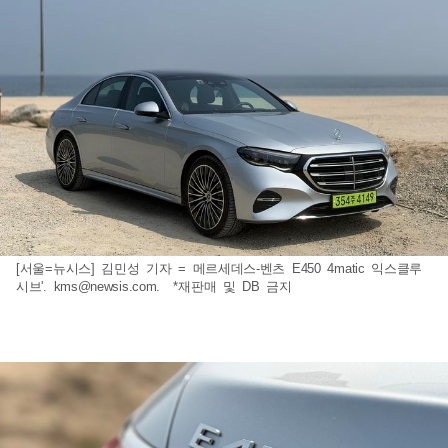
[서울=뉴시스] 김민성 기자 = 메르세데스-벤츠 E450 4matic 익스클루
시브'.
kms@newsis.com
. *재판매 및 DB 금지