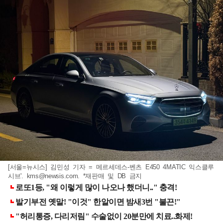
[서울=뉴시스] 김민성 기자 = 메르세데스-벤츠 E450 4MATIC 익스클루
시브'.
kms@newsis.com
. *재판매 및 DB 금지