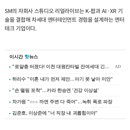
SM의 자회사 스튜디오 리얼라이브는 K-팝과 AI·XR 기
술을 결합해 차세대 엔터테인먼트 경험을 설계하는 엔터
테크 기업이다.
이시간
핫
뉴스
하리수 "이혼 내가 먼저 제안…아기 못 낳아 미안"
"손 떨림 포착"…카라 한승연 '건강 이상설'
차가원 "○○○ 까면 주변 다 죽어"…녹취 폭로 파장
김준호, 이상준에 "너 직장 내 괴롭힘이야"