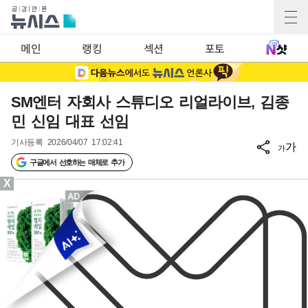
메인
랭킹
섹션
포토
SM엔터 자회사 스튜디오 리얼라이브, 김종
민 신임 대표 선임
기사등록
2026/04/07 17:02:41
가
가
구글에서 선호하는 매체로 추가
X