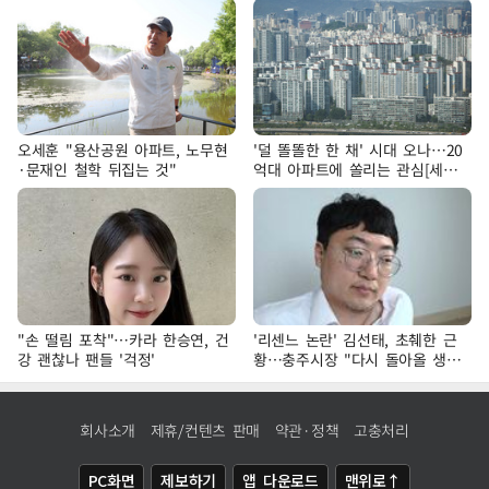
오세훈 "용산공원 아파트, 노무현
'덜 똘똘한 한 채' 시대 오나…20
·문재인 철학 뒤집는 것"
억대 아파트에 쏠리는 관심[세제
개편, 그 이후②]
"손 떨림 포착"…카라 한승연, 건
'리센느 논란' 김선태, 초췌한 근
강 괜찮나 팬들 '걱정'
황…충주시장 "다시 돌아올 생
각?"
회사소개
제휴/컨텐츠 판매
약관·정책
고충처리
PC화면
제보하기
앱 다운로드
맨위로↑