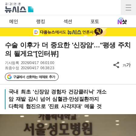
메인
랭킹
섹션
포토
수술 이후가 더 중요한 '신장암'…"평생 주치
의 될게요"[인터뷰]
기사등록
2026/04/17 06:01:00
가
가
최종수정
2026/04/17 06:38:23
구글에서 선호하는 매체로 추가
국내 최초 '신장암 경험자 건강클리닉' 개소
암 재발 감시 넘어 심혈관·만성질환까지
다학제 협진으로 '진료 사각지대' 메울 것