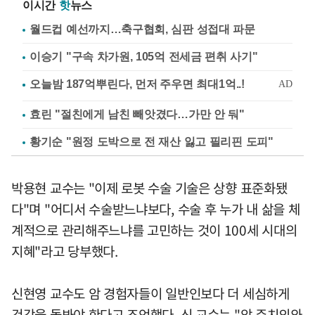
이시간
핫
뉴스
월드컵 예선까지…축구협회, 심판 성접대 파문
이승기 "구속 차가원, 105억 전세금 편취 사기"
효린 "절친에게 남친 빼앗겼다…가만 안 둬"
황기순 "원정 도박으로 전 재산 잃고 필리핀 도피"
박용현 교수는 "이제 로봇 수술 기술은 상향 표준화됐
다"며 "어디서 수술받느냐보다, 수술 후 누가 내 삶을 체
계적으로 관리해주느냐를 고민하는 것이 100세 시대의
지혜"라고 당부했다.
신현영 교수도 암 경험자들이 일반인보다 더 세심하게
건강을 돌봐야 한다고 조언했다. 신 교수는 "암 주치의와