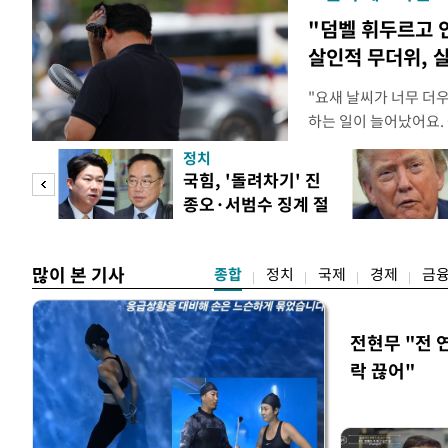
"덤벨 휘두르고 
살인적 무더위, 
"요새 날씨가 너무 더
하는 일이 늘어났어요.
거나, 누가 길을 막고 
정치
(40대 직장인 A씨) 
첫 입
국힘, '돌려차기' 진
에도 쉽게 짜증을 내거
종오·서범수 징계 절
있다. 높은 기온과 습
역 송
차 개시
많이 본 기사
종합
정치
국제
경제
금
전현무 "전 
락 끊어"