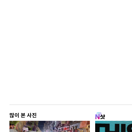
-16644초 전 >
[속보]코스닥, 5.95포인트(0.74%) 상승한 807.62개장
-16612초 전 >
[속보]코스피, 6300선 재탈환…1.09% 오른 6365.07 
-13777초 전 >
시리아 다마스쿠스 교외에서 미니버스 폭발.. 14명 부상, 
태
-13075초 전 >
입추에도 극한더위…서울 낮 39도 '폭염중대경보'
-8039초 전 >
이란, 호르무즈서 "적국 목표물들"과 대치로 남부 케슘섬
례 큰 폭발음
-6754초 전 >
[속보]美, 폴리실리콘 수입 규제…파생제품 15% 관세, 12
효
-4905초 전 >
[속보]트럼프, 美 원정출산 금지 행정명령 서명
-2605초 전 >
[속보] 뉴욕증시, 일제 하락 마감…나스닥 0.06%↓
많이 본 사진