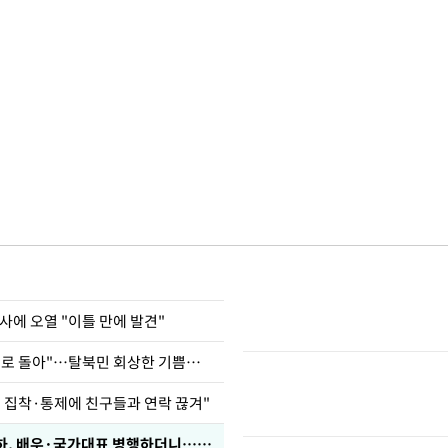
사에 오열 "이틀 만에 발견"
"바지 벗고 앞뒤로 돌아"…탈북민 회상한 기쁨조 검사
인 집착·통제에 친구들과 연락 끊겨"
박찬민 딸 박민하, 배우·국가대표 병행하더니…근황이