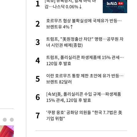
 직
[속보] 뉴욕증시, 일제 하락 마
1
1
신
감…나스닥 0.06%↓
친구들과 연락 끊어"
호르무즈 협상 불확실성에 국제유가 반등…
2
2
브렌트유 4%↑
건물 450억에 매물
트럼프, "美원정출산 차단" 명령…공무원 자
3
3
녀 시민권 배제(종합)
 속도내는 K-제약
트럼프, 폴리실리콘 파생제품에 15% 관세…
4
4
120일 후 발효
걸 몸매'로 만든 러
이란 호르무즈 통항 제한 초안에 유가 반등…
5
5
톡'
브렌트 82달러
용객 제한을" vs
[속보]美, 폴리실리콘 수입 규제…파생제품
6
6
"
15% 관세, 120일 후 발효
 폴리실리콘 최저가
'쿠팡 옹호' 공화당 의원들 "한국 7.7법은 美
7
7
·수익성 개선 환
기업 위협"