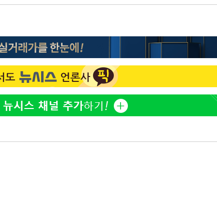
에서 두차
0일 후 발
 절차 개시
액
 사망
 CDC
 압수수색
위 등 9곳
출발