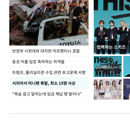
컴백하는 스키즈
입추 코앞인데 전
반정부 시위대와 대치한 아르헨티나 경찰
동성 커플 입장 축하하는 하객들
트럼프, 폴리실리콘 수입 관련 포고문에 서명
시리아서 미니밴 폭발, 최소 15명 사상
"목숨 걸고 일하는데 임금 체납 웬 말이냐"