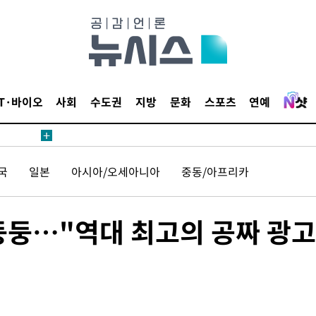
 절차 개시
액
IT·바이오
사회
수도권
지방
문화
스포츠
연예
 사망
국
일본
아시아/오세아니아
중동/아프리카
 CDC
 압수수색
위 등 9곳
둥둥…"역대 최고의 공짜 광고
출발
개장
3명은 중