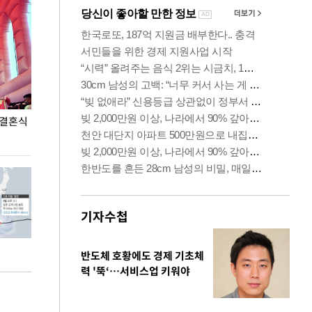
 결혼식
폭염으로 멈춘 프로야구… 발걸음 돌리는 팬들
이 대통령, '청
총력 대응'
기자수첩
반도체 호황에도 경제 기초체
력 '뚝‘…서비스업 키워야