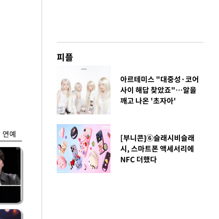
피플
금융
아르테미스 "대중성·코어
0
"집값 더 뛰기 전 사
사이 해답 찾았죠"…알을
도세
자"…보금자리론 수
깨고 나온 '초자아'
요 폭증
연예
[부니콘]⑥슬래시비슬래
시, 스마트폰 액세서리에
NFC 더했다