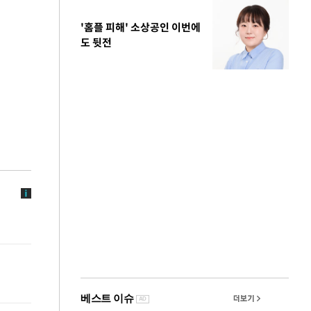
'홈플 피해' 소상공인 이번에
도 뒷전