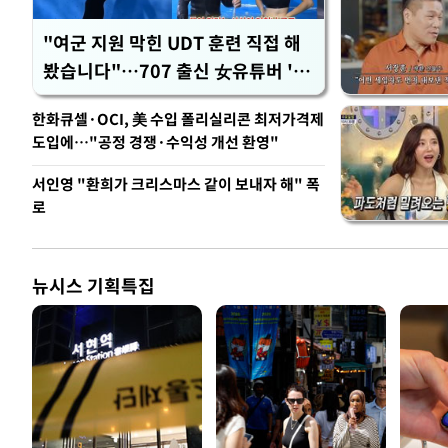
"여군 지원 막힌 UDT 훈련 직접 해
봤습니다"…707 출신 女유튜버 '완
벽 소화'
한화큐셀·OCI, 美 수입 폴리실리콘 최저가격제
도입에…"공정 경쟁·수익성 개선 환영"
서인영 "환희가 크리스마스 같이 보내자 해" 폭
로
뉴시스 기획특집