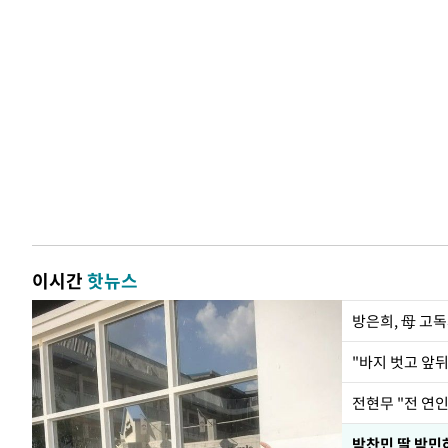
이시간
핫뉴스
방은희, 母 고독
전현무 "전 연