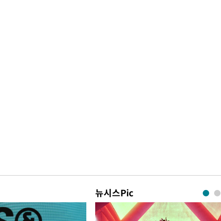
"여군 지원 막힌 UDT 훈련
1
접 해봤습니다"…707 출
女유튜버 '완벽 소화'
개장
전현무 "전 연인 집착에 
2
3명은 중
"서장훈, 28억에 산 서초 
3
에서 두차
로"
0일 후 발
"신약 찾자"…정부 과제로
4
바이오
"46세 맞아?" 바다를 '핫
5
닝…유산소 운동 효과 '톡
"한강수영장, 문신 노출 이
6
"출입 막는 건 명백한 차별
한화큐셀·OCI, 美 수입
7
뉴시스Pic
격제 도입에…"공정 경쟁
영"