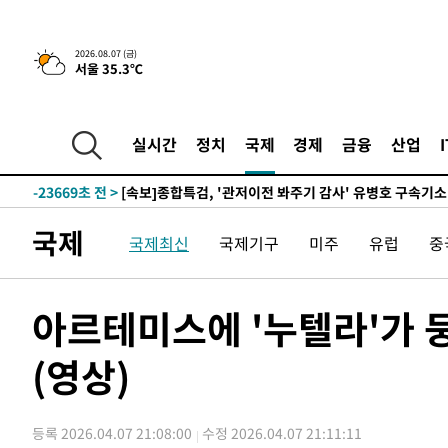
-2605초 전 >
[속보] 뉴욕증시, 일제 하락 마감…나스닥 0.06%↓
2026.08.07 (금)
서울 35.3℃
-31318초 전 >
[속보]국힘 윤리위, '돌려차기 발언' 진종오·서범수 징계
-26643초 전 >
[속보] 7월 중국 수출 23.9%↑ 수입 27.5%↑…무역총
25.3%↑
-23803초 전 >
[속보]'채상병 순직 책임' 임성근, 항소심도 징역 3년
실시간
정치
국제
경제
금융
산업
-23669초 전 >
[속보]종합특검, '관저이전 봐주기 감사' 유병호 구속기소
-20269초 전 >
민주 콩고 에볼라환자 4천명 돌파, 4053명 발생 1850명
-19519초 전 >
[속보]'300억원대 사기 혐의' 차가원 대표 구속 송치
국제
국제최신
국제기구
미주
유럽
중
-18713초 전 >
"미 전국적 살모네라 식중독 원인은 멕시코산 할라피뇨"--
-17226초 전 >
[속보]경찰·노동부, HL만도 평택사업장 끼임 사망 관련
-17107초 전 >
[속보]합수본, '투표율 허위 입력' 중앙·서울·경기도 선관
아르테미스에 '누텔라'가 
압수수색
-16862초 전 >
[속보]원·달러 환율, 오전 9시 1423.8원
(영상)
-16658초 전 >
[속보]삼성전자·SK하이닉스 동반 강보합…1%대 상승 
-16644초 전 >
[속보]코스닥, 5.95포인트(0.74%) 상승한 807.62개장
-16612초 전 >
[속보]코스피, 6300선 재탈환…1.09% 오른 6365.07 
등록 2026.04.07 21:08:00
수정 2026.04.07 21:11:11
-13777초 전 >
시리아 다마스쿠스 교외에서 미니버스 폭발.. 14명 부상, 