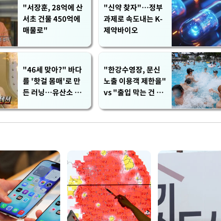
"서장훈, 28억에 산
"신약 찾자"…정부
서초 건물 450억에
과제로 속도내는 K-
매물로"
제약바이오
"46세 맞아?" 바다
"한강수영장, 문신
를 '핫걸 몸매'로 만
노출 이용객 제한을"
든 러닝…유산소 운
vs "출입 막는 건 명
동 효과 '톡톡'
백한 차별"