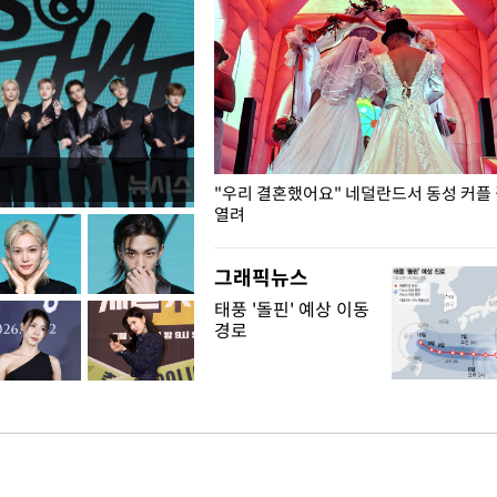
국엔 찜통 더위
"우리 결혼했어요" 네덜란드서 동성 커플
열려
그래픽뉴스
태풍 '돌핀' 예상 이동
경로