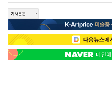
태
-13075초 전 >
입추에도 극한더위…서울 낮 39도 '폭염중대경보'
기사본문
-8039초 전 >
이란, 호르무즈서 "적국 목표물들"과 대치로 남부 케슘섬
례 큰 폭발음
-6754초 전 >
[속보]美, 폴리실리콘 수입 규제…파생제품 15% 관세, 12
효
-4905초 전 >
[속보]트럼프, 美 원정출산 금지 행정명령 서명
-2605초 전 >
[속보] 뉴욕증시, 일제 하락 마감…나스닥 0.06%↓
-31318초 전 >
[속보]국힘 윤리위, '돌려차기 발언' 진종오·서범수 징계
-26643초 전 >
[속보] 7월 중국 수출 23.9%↑ 수입 27.5%↑…무역총
25.3%↑
-23803초 전 >
[속보]'채상병 순직 책임' 임성근, 항소심도 징역 3년
-23669초 전 >
[속보]종합특검, '관저이전 봐주기 감사' 유병호 구속기소
-20269초 전 >
민주 콩고 에볼라환자 4천명 돌파, 4053명 발생 1850명
-19519초 전 >
[속보]'300억원대 사기 혐의' 차가원 대표 구속 송치
-18713초 전 >
"미 전국적 살모네라 식중독 원인은 멕시코산 할라피뇨"--
-17226초 전 >
[속보]경찰·노동부, HL만도 평택사업장 끼임 사망 관련
-17107초 전 >
[속보]합수본, '투표율 허위 입력' 중앙·서울·경기도 선관
압수수색
-16862초 전 >
[속보]원·달러 환율, 오전 9시 1423.8원
-16658초 전 >
[속보]삼성전자·SK하이닉스 동반 강보합…1%대 상승 