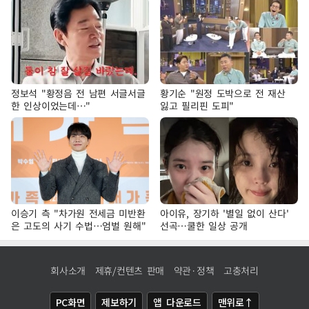
정보석 "황정음 전 남편 서글서글
황기순 "원정 도박으로 전 재산
한 인상이었는데…"
잃고 필리핀 도피"
이승기 측 "차가원 전세금 미반환
아이유, 장기하 '별일 없이 산다'
은 고도의 사기 수법…엄벌 원해"
선곡…쿨한 일상 공개
회사소개
제휴/컨텐츠 판매
약관·정책
고충처리
PC화면
제보하기
앱 다운로드
맨위로↑