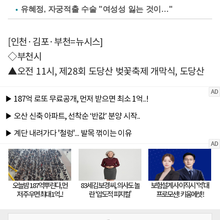
유혜정, 자궁적출 수술 "여성성 잃는 것이…"
[인천·김포·부천=뉴시스]
◇부천시
▲오전 11시, 제28회 도당산 벚꽃축제 개막식, 도당산