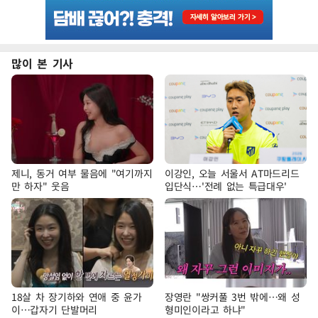
많이 본 기사
제니, 동거 여부 물음에 "여기까지
이강인, 오늘 서울서 AT마드리드
만 하자" 웃음
입단식…'전례 없는 특급대우'
18살 차 장기하와 연애 중 윤가
장영란 "쌍커풀 3번 밖에…왜 성
이…갑자기 단발머리
형미인이라고 하냐"