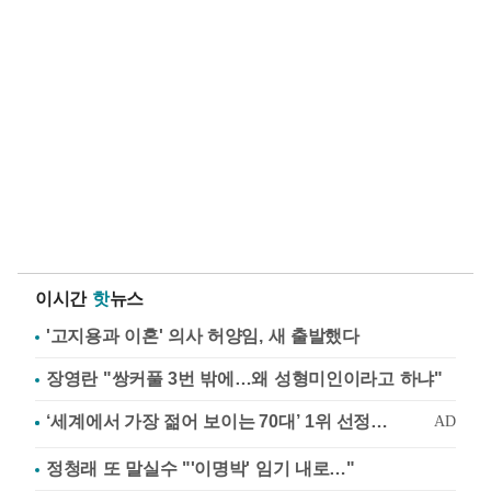
이시간
핫
뉴스
'고지용과 이혼' 의사 허양임, 새 출발했다
장영란 "쌍커풀 3번 밖에…왜 성형미인이라고 하냐"
정청래 또 말실수 "'이명박' 임기 내로…"