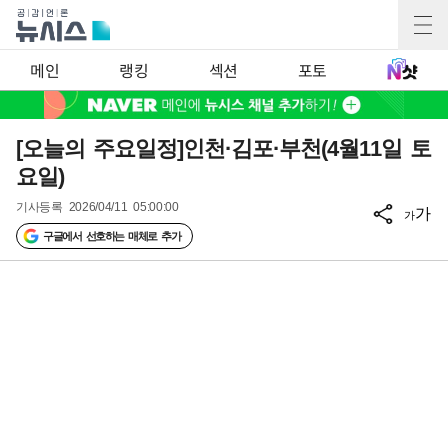
메인
랭킹
섹션
포토
[오늘의 주요일정]인천·김포·부천(4월11일 토
요일)
기사등록
2026/04/11 05:00:00
가
가
구글에서 선호하는 매체로 추가