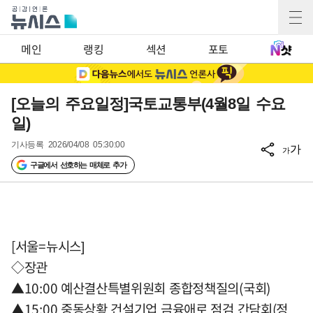
메인
랭킹
섹션
포토
[오늘의 주요일정]국토교통부(4월8일 수요
일)
기사등록
2026/04/08 05:30:00
가
가
구글에서 선호하는 매체로 추가
[서울=뉴시스]
◇장관
▲10:00 예산결산특별위원회 종합정책질의(국회)
▲15:00 중동상황 건설기업 금융애로 점검 간담회(정