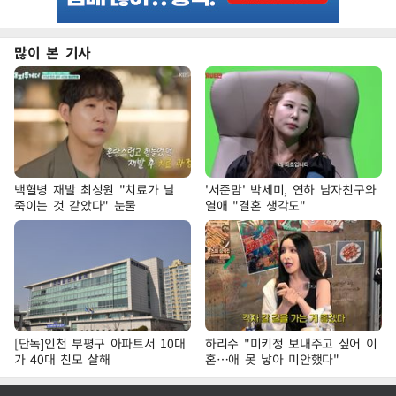
많이 본 기사
백혈병 재발 최성원 "치료가 날
'서준맘' 박세미, 연하 남자친구와
죽이는 것 같았다" 눈물
열애 "결혼 생각도"
[단독]인천 부평구 아파트서 10대
하리수 "미키정 보내주고 싶어 이
가 40대 친모 살해
혼…애 못 낳아 미안했다"