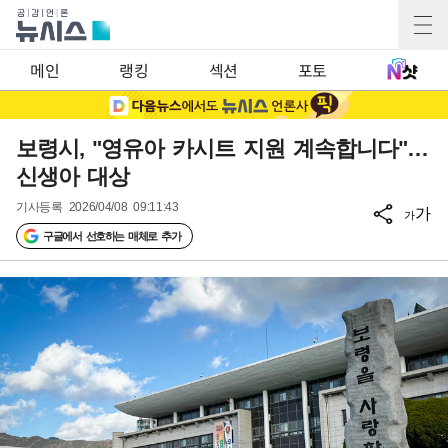
메인
랭킹
섹션
포토
보령시, "영유아 카시트 지원 계속합니다"…
신생아 대상
기사등록
2026/04/08 09:11:43
가
가
구글에서 선호하는 매체로 추가