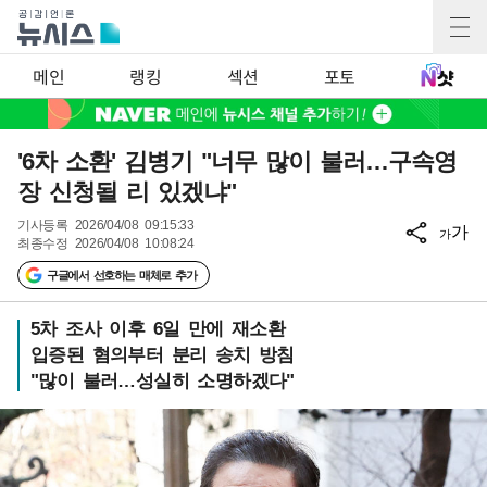
메인
랭킹
섹션
포토
'6차 소환' 김병기 "너무 많이 불러…구속영
장 신청될 리 있겠냐"
기사등록
2026/04/08 09:15:33
가
가
최종수정
2026/04/08 10:08:24
구글에서 선호하는 매체로 추가
5차 조사 이후 6일 만에 재소환
입증된 혐의부터 분리 송치 방침
"많이 불러…성실히 소명하겠다"