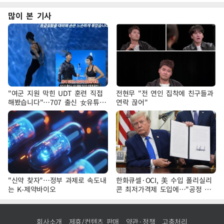
많이 본 기사
"여군 지원 막힌 UDT 훈련 직접
전현무 "전 연인 집착에 친구들과
해봤습니다"…707 출신 女유튜버
연락 끊어"
'완벽 소화'
"신약 찾자"…정부 과제로 속도내
한화큐셀·OCI, 美 수입 폴리실리
는 K-제약바이오
콘 최저가격제 도입에…"공정 경
쟁·수익성 개선 환영"
회사소개
제휴/컨텐츠 판매
약관·정책
고충처리