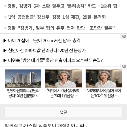
경찰, 김병기 6차 소환 앞두고 '분리송치' 카드…1순위 혐의 주목
'1억 공천헌금' 강선우·김경 1심 재판, 29일 본격화
경찰 "김병기, 일부 혐의 유무 먼저 판단…조만간 결론"
댓글