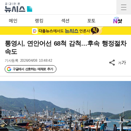
메인
랭킹
섹션
포토
통영시, 연안어선 68척 감척…후속 행정절차
속도
기사등록
2026/04/08 10:48:42
가
가
구글에서 선호하는 매체로 추가