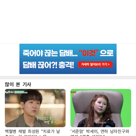
많이 본 기사
백혈병 재발 최성원 "치료가 날
'서준맘' 박세미, 연하 남자친구와