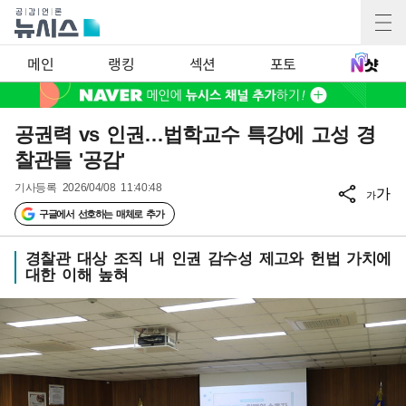
메인
랭킹
섹션
포토
공권력 vs 인권…법학교수 특강에 고성 경
찰관들 '공감'
기사등록
2026/04/08 11:40:48
가
가
구글에서 선호하는 매체로 추가
경찰관 대상 조직 내 인권 감수성 제고와 헌법 가치에
대한 이해 높혀