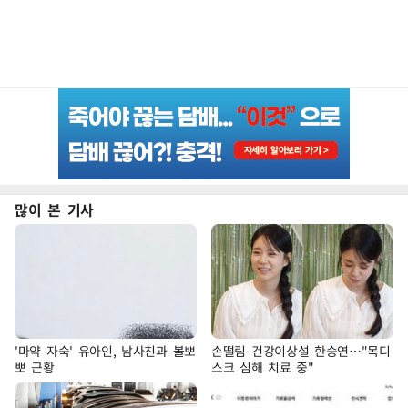
많이 본 기사
'마약 자숙' 유아인, 남사친과 볼뽀
손떨림 건강이상설 한승연…"목디
뽀 근황
스크 심해 치료 중"