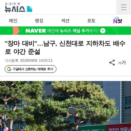
메인
랭킹
섹션
포토
"장마 대비"…남구, 신천대로 지하차도 배수
로 야간 준설
기사등록
2026/04/08 14:03:13
가
가
구글에서 선호하는 매체로 추가