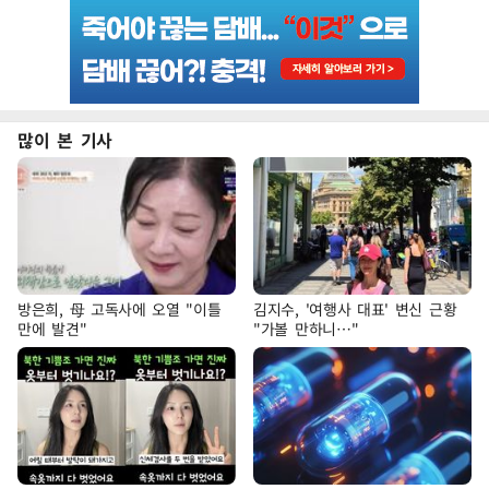
많이 본 기사
방은희, 母 고독사에 오열 "이틀
김지수, '여행사 대표' 변신 근황
만에 발견"
"가볼 만하니…"