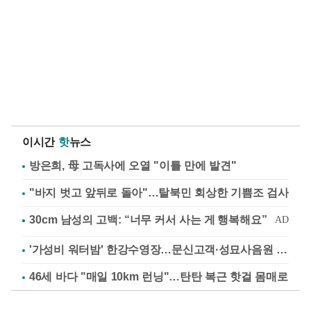
이시간
핫
뉴스
방은희, 母 고독사에 오열 "이틀 만에 발견"
"바지 벗고 앞뒤로 돌아"…탈북민 회상한 기쁨조 검사
'가성비 워터밤' 한강수영장…문신고객·성묘사음원 민원
46세 바다 "매일 10km 런닝"…탄탄 복근 핫걸 몸매로