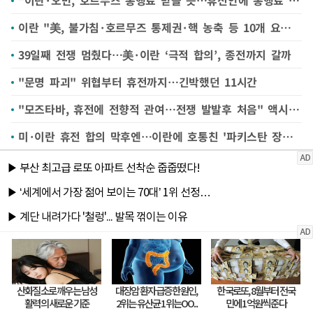
"이란·오만, 호르무즈 통행료 받을 듯…휴전안에 통행료 포함"
이란 "美, 불가침·호르무즈 통제권·핵 농축 등 10개 요구 수용"(종합)
39일째 전쟁 멈췄다…美·이란 ‘극적 합의’, 종전까지 갈까
"문명 파괴" 위협부터 휴전까지…긴박했던 11시간
"모즈타바, 휴전에 전향적 관여…전쟁 발발후 처음" 액시오스
미·이란 휴전 합의 막후엔…이란에 호통친 '파키스탄 장군' 있었다