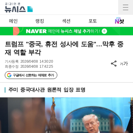
메인
랭킹
섹션
포토
트럼프 "중국, 휴전 성사에 도움"…막후 중
재 역할 부각
기사등록
2026/04/08 14:30:20
가
가
최종수정
2026/04/08 17:42:25
구글에서 선호하는 매체로 추가
주미 중국대사관 원론적 입장 표명