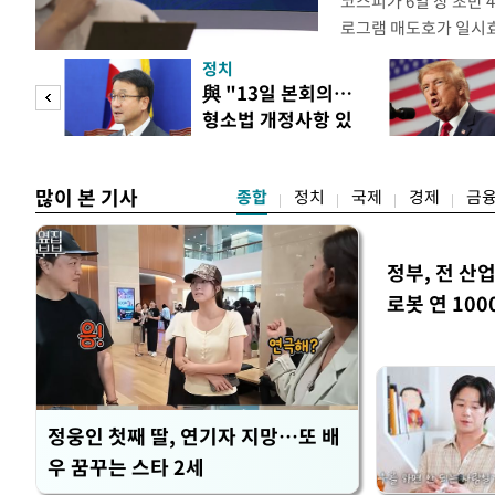
코스피가 6일 장 초반
로그램 매도호가 일시
한국거래소는 이날 오전
정치
했다고 밝혔다. 발동 
 놀
與 "13일 본회의…
대비 5.12% 급락한 9
형소법 개정사항 있
스피200을 기초자산으
 첫
으면 개정"
많이 본 기사
종합
정치
국제
경제
금
정부, 전 산업
로봇 연 100
정웅인 첫째 딸, 연기자 지망…또 배
우 꿈꾸는 스타 2세