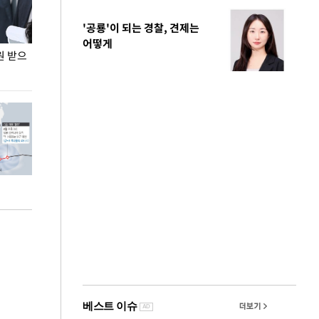
'공룡'이 되는 경찰, 견제는
어떻게
원 받으
정동영, 조현 '이상주의' 발언에 "이상이 있어야
장동혁 "李 대
현실 바꿔"
하다"