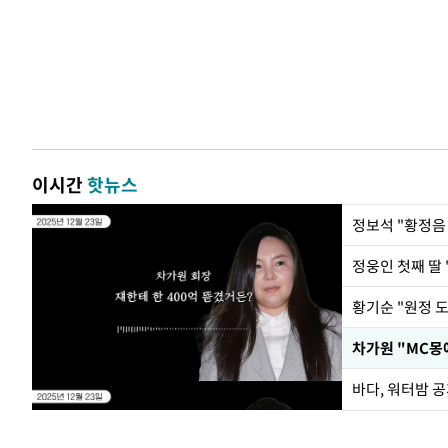
이시간
핫뉴스
정웅인 첫째 딸 
황기순 "원정 
바다, 워터밤 공