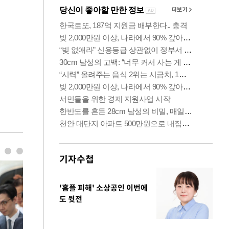
기자수첩
'홈플 피해' 소상공인 이번에
도 뒷전