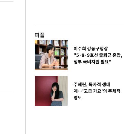
피플
이수희 강동구청장
"5·8·9호선 출퇴근 혼잡,
정부 국비지원 필요"
주혜린, 독자적 생태
계…'고급 가요'의 주체적
영토