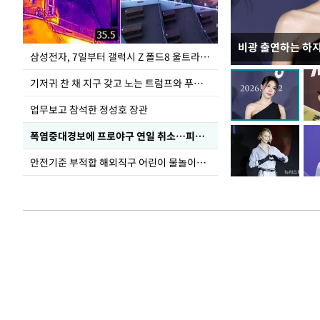
비광 출연하는 하
이재명 대통령, 
삼성전자, 7일부터 갤럭시 Z 폴드8 울트라·폴드8·플립8 출시
선 다해 강구해야
기저귀 찬 채 지구 갖고 노는 트럼프와 푸틴 형상 미로
업무보고 참석한 정성호 장관
폭염중대경보에 프로야구 연일 취소…피칭 연습장 '52도'
안전기준 부적합 해외직구 어린이 물놀이용품 판매 중단 요청한 서울시