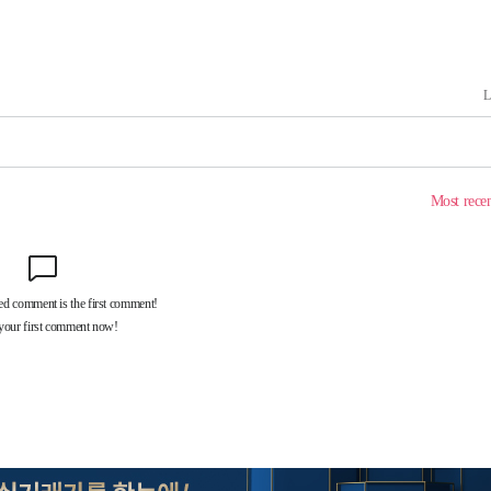
장
 구축
 마감 다
어려워" 취
무부 대변인