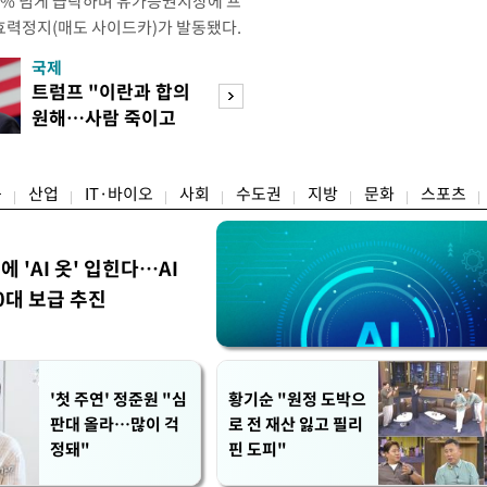
 4% 넘게 급락하며 유가증권시장에 프
효력정지(매도 사이드카)가 발동됐다.
 10시18분께 매도 사이드카를 발동
국제
경제
당시 코스피200선물지수는 전일 종가
트럼프 "이란과 합의
서울 집 팔고 지방
87.24였다. 코스피 매도 사이드카는 코
원해…사람 죽이고
면 양도세↓…고
로 하는 선물 최근월물 가격
싶지 않아"
층 움직일까
융
산업
IT·바이오
사회
수도권
지방
문화
스포츠
에 'AI 옷' 입힌다…AI
0대 보급 추진
'첫 주연' 정준원 "심
황기순 "원정 도박으
판대 올라…많이 걱
로 전 재산 잃고 필리
정돼"
핀 도피"