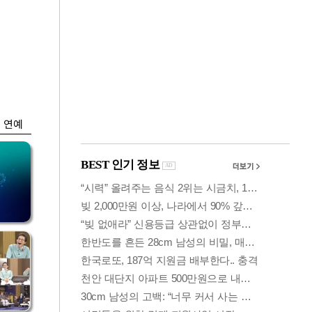
금융
 가
6월 경상수지 497.3
령
억 달러…38개월 연
속 흑자
연예