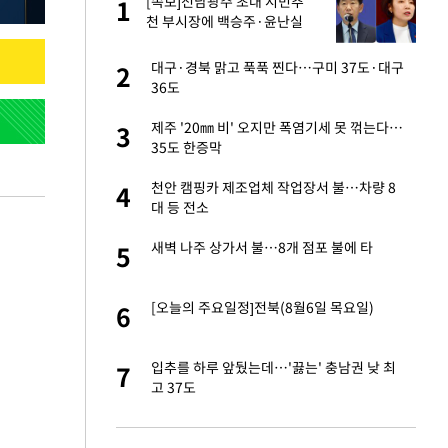
[속보]전남광주 초대 시민추
1
1
세
천 부시장에 백승주·윤난실
입힌다…AI 로봇 연
대구·경북 맑고 푹푹 찐다…구미 37도·대구
2
2
36도
대 올라…많이 걱정
제주 '20㎜ 비' 오지만 폭염기세 못 꺾는다…
3
3
35도 한증막
 재산 잃고 필리핀
천안 캠핑카 제조업체 작업장서 불…차량 8
4
4
대 등 전소
"짝짝이 눈 탈출"
새벽 나주 상가서 불…8개 점포 불에 타
5
5
 원전 반대 안해…안
[오늘의 주요일정]전북(8월6일 목요일)
6
6
사 안한 '무개념'
입추를 하루 앞뒀는데…'끓는' 충남권 낮 최
7
7
고 37도