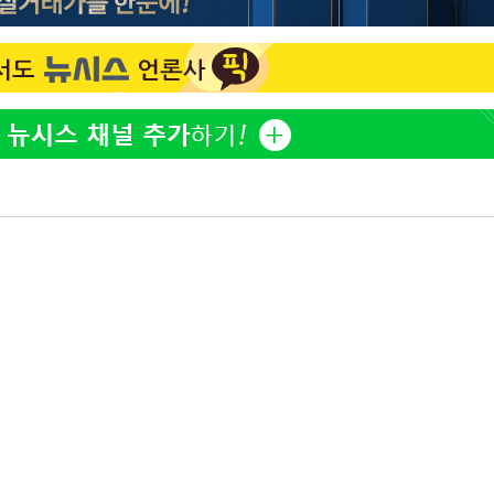
정웅인 첫째 딸, 연기자 지
1
망…또 배우 꿈꾸는 스타 2
정부, 전 산업에 'AI 옷' 
2
1000대 보급 추진
'첫 주연' 정준원 "심판
3
돼"
황기순 "원정 도박으로 전
4
도피"
최준희, 또 성형수술 예고 
5
[속보]산업장관 "李정부,
6
정 전력 위해 불가피"
브라이언, 눈 마주치고도 인
7
후배 폭로