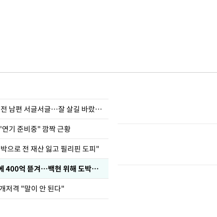
정보석 "황정음 전 남편 서글서글…잘 살길 바랐는데"
"연기 준비중" 깜짝 근황
도박으로 전 재산 잃고 필리핀 도피"
차가원 "MC몽에 400억 뜯겨…백현 위해 도박빚 갚아줘"
개저격 "말이 안 된다"