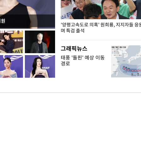
지원
"수사·기소 분리 관련 대비책 최
'양평고속도로 의혹' 원희룡, 지지자들 응
"
며 특검 출석
그래픽뉴스
태풍 '돌핀' 예상 이동
경로