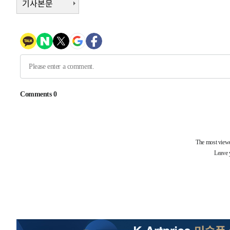
기사본문
-25410초 전 >
서울 열대야 15일째 지속…비공식 '초열대야' 30도 넘어
-23977초 전 >
[속보]코스닥, 2.15포인트(0.27%) 내린 797.44 출발
-23960초 전 >
[속보]코스피, 119.51포인트(1.81%) 내린 6478.75 개
-20407초 전 >
6월 경상수지 497.3억 달러…두 달 연속 사상 최대
-20358초 전 >
서울 낮 39도 '폭염중대경보'…40도 관측 가능성도
-17720초 전 >
미 워싱턴주 스포캔 시의 통제불능 3개 산불, 방화선 일부
-9893초 전 >
[속보] 호르무즈 해협 이란-오만 협상 기대속 뉴욕증시 혼조
우 0.49%↑
-8248초 전 >
[속보] 이란 대통령 "지금 최고지도자와 소통하기가 매우 
임 3년 인터뷰
2시간 전 >
[속보] "이란-오만, 호르무즈 해협 통행 항로 합의" 이란 외