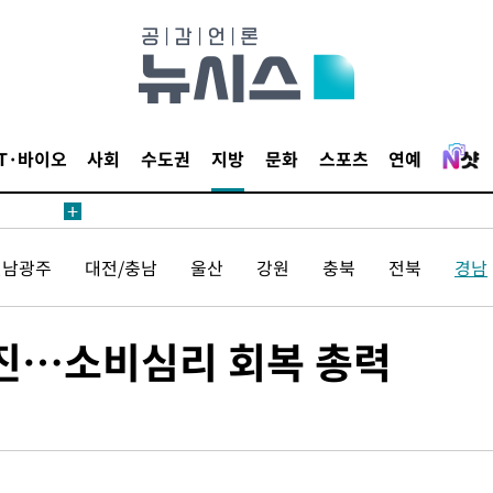
장
IT·바이오
사회
수도권
지방
문화
스포츠
연예
 구축
전남광주
대전/충남
울산
강원
충북
전북
경남
 마감 다
어려워" 취
무부 대변인
추진…소비심리 회복 총력
해 불가피"
등 압수수
월 중 예