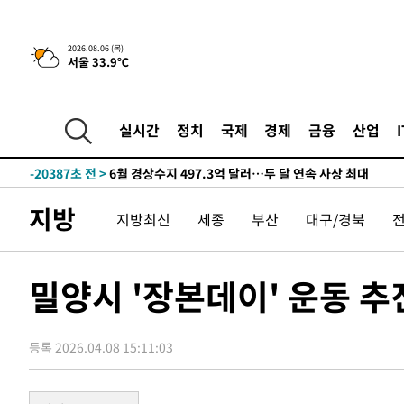
상
-28557초 전 >
[속보]코스피 매도사이드카 발동…4%대 급락
-27829초 전 >
[속보]전남광주 초대 시민추천 부시장에 백승주·윤난실
2026.08.06 (목)
서울 33.9℃
-25390초 전 >
서울 열대야 15일째 지속…비공식 '초열대야' 30도 넘어
-23957초 전 >
[속보]코스닥, 2.15포인트(0.27%) 내린 797.44 출발
-23940초 전 >
[속보]코스피, 119.51포인트(1.81%) 내린 6478.75 개
실시간
정치
국제
경제
금융
산업
-20387초 전 >
6월 경상수지 497.3억 달러…두 달 연속 사상 최대
-20338초 전 >
서울 낮 39도 '폭염중대경보'…40도 관측 가능성도
-17700초 전 >
미 워싱턴주 스포캔 시의 통제불능 3개 산불, 방화선 일부
지방
지방최신
세종
부산
대구/경북
-9873초 전 >
[속보] 호르무즈 해협 이란-오만 협상 기대속 뉴욕증시 혼조
우 0.49%↑
-8228초 전 >
[속보] 이란 대통령 "지금 최고지도자와 소통하기가 매우 
임 3년 인터뷰
2시간 전 >
[속보] "이란-오만, 호르무즈 해협 통행 항로 합의" 이란 외
밀양시 '장본데이' 운동 
-30700초 전 >
[속보]산업장관 "李정부, 원전 반대 안해…안정 전력 위
-29397초 전 >
[속보]경찰, '홍명보 선임 논란' 대한축구협회·축구회관 
색
등록 2026.04.08 15:11:03
-28784초 전 >
[속보]산업장관 "美무역법 제301조 과잉생산 결과 발표 8
상
-28577초 전 >
[속보]코스피 매도사이드카 발동…4%대 급락
-27849초 전 >
[속보]전남광주 초대 시민추천 부시장에 백승주·윤난실