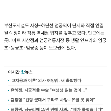
부산도시철도 사상~하단선 엄궁역이 단지와 직접 연결
될 예정이라 직통 역세권 입지를 갖추고 있다. 인근에는
롯데마트 사상점과 엄궁전통시장 등 생활 인프라와 엄궁
초·동궁초·엄궁중 등이 도보권에 있다.
이시간
핫
뉴스
'고지용과 이혼' 의사 허양임, 새 출발했다
유혜정, 자궁적출 수술 "여성성 잃는 것이…"
김정렬 "친형 군대서 구타로 사망…유골 못 찾아"
표창원, 남규리에 15년 만에 사과…"제가 틀렸습니다"