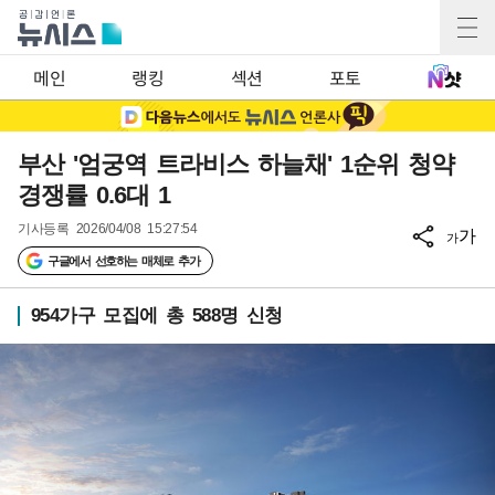
메인
랭킹
섹션
포토
부산 '엄궁역 트라비스 하늘채' 1순위 청약
경쟁률 0.6대 1
기사등록
2026/04/08 15:27:54
가
가
구글에서 선호하는 매체로 추가
954가구 모집에 총 588명 신청