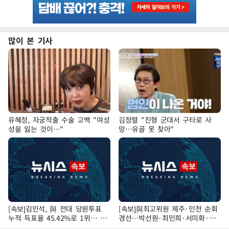
많이 본 기사
유혜정, 자궁적출 수술 고백 "여성
김정렬 "친형 군대서 구타로 사
성을 잃는 것이…"
망…유골 못 찾아"
[속보]김민석, 與 전대 당원투표
[속보]與최고위원 제주·인천 순회
누적 득표율 45.42%로 1위… 정
경선…박선원·최민희·서미화·한
청래 44.56%
민수·김용 순