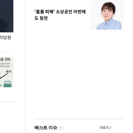
'홈플 피해' 소상공인 이번에
도 뒷전
권리당원
무더위 잊는 도심형 여름 축제 '2026 서울 바캉스
용산어린이정원 앞
페스티벌'