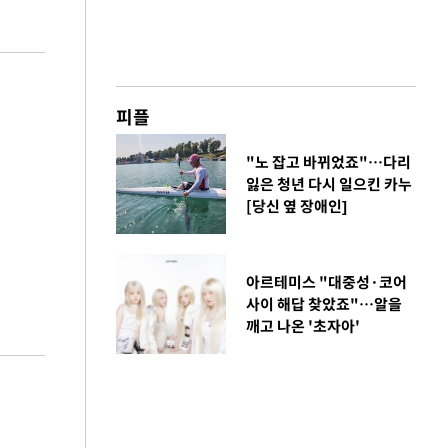
피플
"노 잡고 바뀌었죠"…다리
잃은 청년 다시 일으킨 카누
[당신 옆 장애인]
아르테미스 "대중성·코어
사이 해답 찾았죠"…알을
깨고 나온 '초자아'