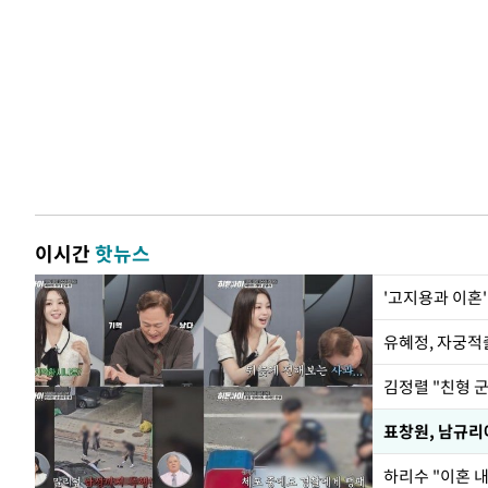
이시간
핫뉴스
'고지용과 이혼'
유혜정, 자궁적
김정렬 "친형 
하리수 "이혼 