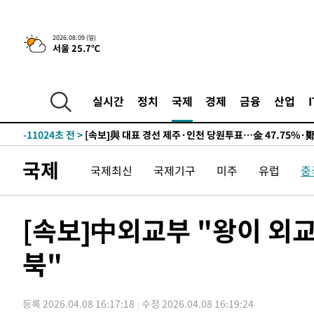
2026.08.09 (일)
서울 25.7℃
10시간 전 >
[속보]뉴욕증시 상승 마감…S&P 0.6% 나스닥 1.3%↑
-20742초 전 >
이란 "호르무즈 재개방 합의 근접…美 배상 선행돼야"
-11789초 전 >
[속보]與최고위원 제주·인천 순회경선…박선원·최민희
실시간
정치
국제
경제
금융
산업
한민수·김용 순
-11742초 전 >
[속보]김민석, 與 전대 당원투표 누적 득표율 45.42%로 
청래 44.56%
-11024초 전 >
[속보]與 대표 경선 제주·인천 당원투표…金 47.75%·
42.08%·宋 10.17%
-10558초 전 >
이강인 "아틀레티코 이적 기뻐…등번호 7번 의미보단 팀 
국제
것"
-10493초 전 >
[속보]與 당대표 경선, 제주·인천 권리당원 투표 김민석 
국제최신
국제기구
미주
유럽
중
-4267초 전 >
낮 최고 35도 '무더위'…동해안 시간당 30㎜ '강한 비'[내
-3537초 전 >
[속보]이강인 "감독님이 원하는 마음 느꼈고, 많은 트로피 
[속보]中외교부 "왕이 외교
레티코 이적"
-3319초 전 >
수도권 40도 육박 '펄펄'…동해안 일부 지역엔 호의주의보
-2288초 전 >
온열질환 사망자 3명 늘어…누적 환자 3000명 돌파
북"
1시간 전 >
강릉에 시간당 81.4㎜ 물폭탄…도로 잠기고 담벼락 붕괴
2시간 전 >
백운산서 80년근 천종산삼 9뿌리 발견…감정가 1.3억원
등록 2026.04.08 16:17:18
수정 2026.04.08 16:19:24
2시간 전 >
선재도서 해루질 나섰다 실종 60대, 닷새 만에 숨진 채 발견