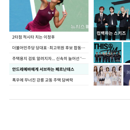
컴백하는 스키즈
이번주 국회에는 무
2타점 적시타 치는 이정후
더불어민주당 당대표·최고위원 후보 합동연설회
주택용지 검토 알려지자... 신속히 늘어선 '근조화환'
안드레예바에게 서브하는 페르난데스
폭우에 무너진 강릉 교동 주택 담벼락