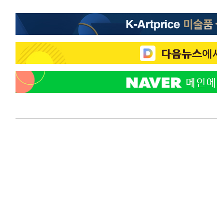
-2288초 전 >
온열질환 사망자 3명 늘어…누적 환자 3000명 돌파
1시간 전 >
강릉에 시간당 81.4㎜ 물폭탄…도로 잠기고 담벼락 붕괴
2시간 전 >
백운산서 80년근 천종산삼 9뿌리 발견…감정가 1.3억원
2시간 전 >
선재도서 해루질 나섰다 실종 60대, 닷새 만에 숨진 채 발견
3시간 전 >
남자 농구, 나고야 아시안게임서 '홈팀' 일본과 한일전
3시간 전 >
여수 오동도 해상서 모터보트 전복…1명 사망·1명 실종
4시간 전 >
극한폭염 한풀 꺾이지만…'낮 최고 35도' 무더위, 열대야 계
날씨]
5시간 전 >
축구협회 "압수수색·성접대 논란 사과…쇄신의 기회로 삼겠
5시간 전 >
[속보]'압수수색·성접대 논란' 축구협회 "실망과 걱정 안겨드
9시간 전 >
'최고 37도' 폭염 지속…강원동해안 최대 150㎜ 비
10시간 전 >
[속보]뉴욕증시 상승 마감…S&P 0.6% 나스닥 1.3%↑