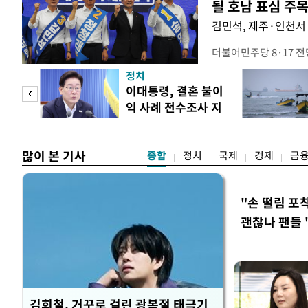
될 호남 표심 주
김민석, 제주·인천서 
더불어민주당 8·17 
보가 8일 제주·인천 지
정치
다. 앞서 정청래 후보
희망
이대통령, 결혼 불이
·울산·경남 경선에서 1
각"
익 사례 전수조사 지
제주·인천 경선에서 이기
시
만 두 후보 간 누적 득표
많이 본 기사
종합
정치
국제
경제
금
"손 떨림 포
괜찮나 팬들 
김희철, 거꾸로 걸린 광복절 태극기