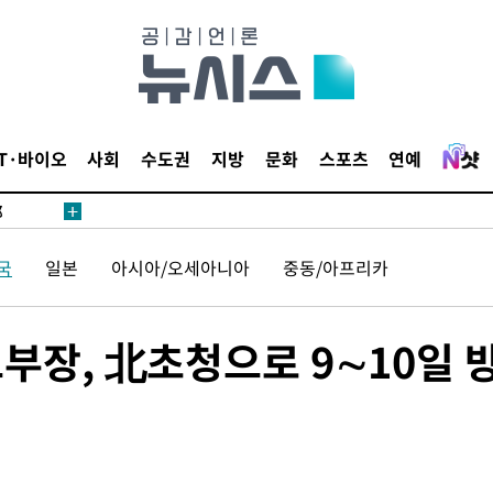
·서미화·
IT·바이오
사회
수도권
지방
문화
스포츠
연예
1위… 정
鄭
위해 뛸
승리
국
일본
아시아/오세아니아
중동/아프리카
일날씨]
원해 아틀
부장, 北초청으로 9∼10일 