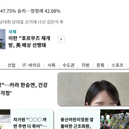
목
47.75% 승리…정청래 42.08%
전당대회 당대표 선거에 나선 김민석 후
역 순회경선에서 '누적 1위'를 탈환했
국제
경제
 우세 지역으로 점쳐졌던 충청권과 부산
이란 "호르무즈 재개
세계식량가격 다
승 1패를 주고 받은 김 후보는 이날
방, 美 배상 선행돼
상승…곡물·설탕 
며 '2승 1패'로 앞서가게 됐다. 다
야"
썩'
율 차이가 '0.86%p'에 불과
융
산업
IT·바이오
사회
수도권
지방
문화
스포츠
착"…카라 한승연, 건강
'걱정'
차가원 "○○○ 까
용산어린이정원 앞
면 주변 다 죽어"…
즐비한 근조화환,