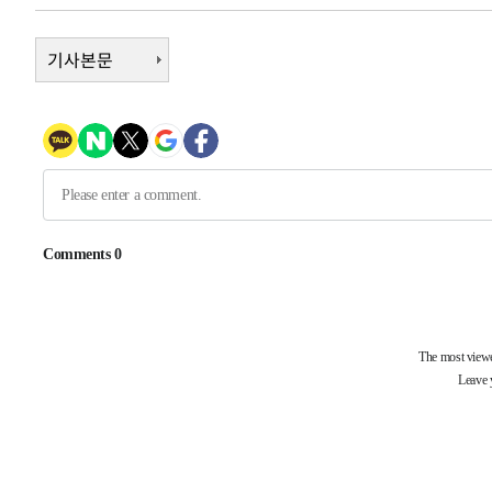
3시간 전 >
남자 농구, 나고야 아시안게임서 '홈팀' 일본과 한일전
3시간 전 >
여수 오동도 해상서 모터보트 전복…1명 사망·1명 실종
기사본문
4시간 전 >
극한폭염 한풀 꺾이지만…'낮 최고 35도' 무더위, 열대야 계
날씨]
5시간 전 >
축구협회 "압수수색·성접대 논란 사과…쇄신의 기회로 삼겠
5시간 전 >
[속보]'압수수색·성접대 논란' 축구협회 "실망과 걱정 안겨드
9시간 전 >
'최고 37도' 폭염 지속…강원동해안 최대 150㎜ 비
10시간 전 >
[속보]뉴욕증시 상승 마감…S&P 0.6% 나스닥 1.3%↑
-20742초 전 >
이란 "호르무즈 재개방 합의 근접…美 배상 선행돼야"
-11789초 전 >
[속보]與최고위원 제주·인천 순회경선…박선원·최민희
한민수·김용 순
-11742초 전 >
[속보]김민석, 與 전대 당원투표 누적 득표율 45.42%로 
청래 44.56%
-11024초 전 >
[속보]與 대표 경선 제주·인천 당원투표…金 47.75%·
42.08%·宋 10.17%
-10558초 전 >
이강인 "아틀레티코 이적 기뻐…등번호 7번 의미보단 팀 
것"
-10493초 전 >
[속보]與 당대표 경선, 제주·인천 권리당원 투표 김민석 
-4267초 전 >
낮 최고 35도 '무더위'…동해안 시간당 30㎜ '강한 비'[내
-3537초 전 >
[속보]이강인 "감독님이 원하는 마음 느꼈고, 많은 트로피 
레티코 이적"
-3319초 전 >
수도권 40도 육박 '펄펄'…동해안 일부 지역엔 호의주의보