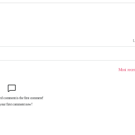
속[다음주
다"
려 죄송"
·서미화·
1위… 정
鄭
위해 뛸
승리
일날씨]
원해 아틀