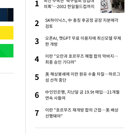
절
외신 주목한 '축구협회 성접대
1
1
"
의혹'…2002 한일월드컵까지
소환
승연, 건강 괜찮나
SK하이닉스, 中 충칭 후공정 공장 지분매각
2
2
검토
 다 죽어"…전세금
오픈AI, 챗GPT 무료 이용자에 최신모델 무제
3
3
한 개방
근조화환, 왜?
이란 "오만과 호르무즈 해협 합의 막바지…
4
4
최종 승인 기다려"
대 의혹'…2002
美 해상봉쇄에 이란 원유 수출 차질…하르그
5
5
섬 선적 중단
원하는 마음 느꼈고,
中인민은행, 지난달 금 19.9t 매입…21개월
6
6
코 이적"
연속 사들여
삼 9뿌리 발견…감
이란 "호르무즈 재개방 합의 근접…美 배상
7
7
선행돼야"