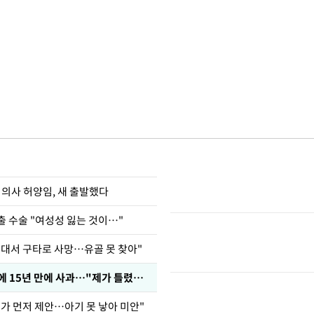
 의사 허양임, 새 출발했다
출 수술 "여성성 잃는 것이…"
군대서 구타로 사망…유골 못 찾아"
표창원, 남규리에 15년 만에 사과…"제가 틀렸습니다"
내가 먼저 제안…아기 못 낳아 미안"