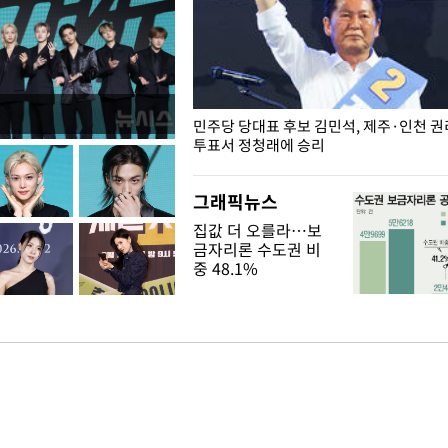
슨 일이? [뉴시스국회토pic]
민주당 당대표 후보 김민석, 제주·인천 
투표서 정청래에 승리
그래픽뉴스
집값 더 오를라…보
금자리론 수도권 비
중 48.1%