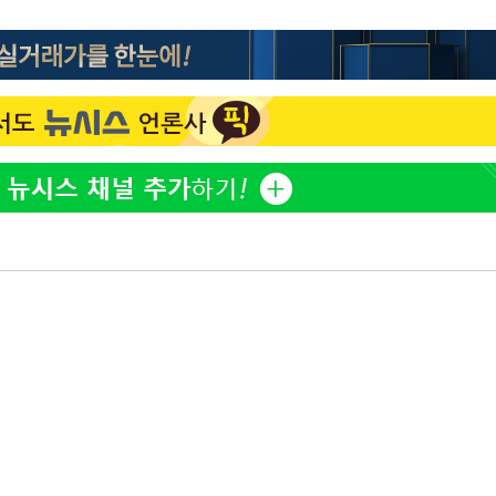
김희철, 거꾸로 걸린 광복
1
태극기 현수막에 "X돌았네
"손 떨림 포착"…카라 한
2
팬들 '걱정'
차가원 "○○○ 까면 주변
3
미반환 속 녹취 폭로 파장
속[다음주
용산어린이정원 앞 즐비한 
4
다"
려 죄송"
외신 주목한 '축구협회 성접
5
한일월드컵까지 소환
[속보]이강인 "감독님이 
6
많은 트로피 원해 아틀레티
백운산서 80년근 천종산
7
정가 1.3억원