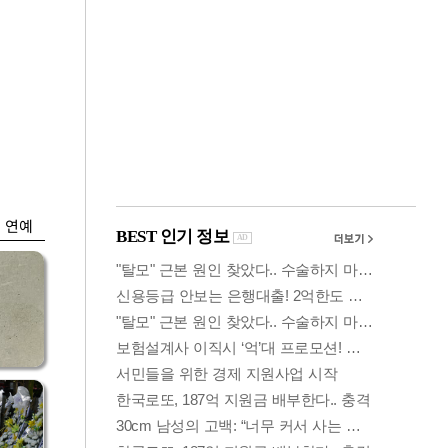
금융
시
다시 뛰는 코스닥…
'들
ETF 수익률 상위권
찍어
연예